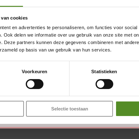
 van cookies
ent en advertenties te personaliseren, om functies voor social
. Ook delen we informatie over uw gebruik van onze site met on
e. Deze partners kunnen deze gegevens combineren met andere i
erzameld op basis van uw gebruik van hun services.
Showroom Breda
Donderdag 12:00 – 17:00
Voorkeuren
Statistieken
en zijn gemarkeerd met
*
Vrijdag 12:00 – 17:00
Zaterdag 12:00 – 17:00
Zondag 12:00 – 17:00
Selectie toestaan