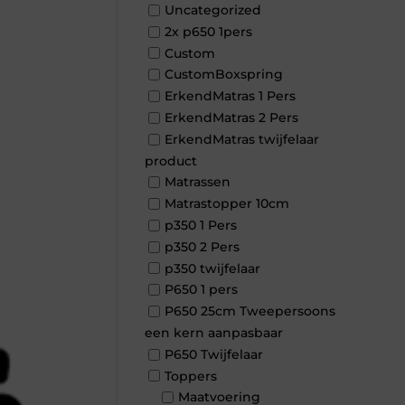
Uncategorized
2x p650 1pers
Custom
CustomBoxspring
ErkendMatras 1 Pers
ErkendMatras 2 Pers
ErkendMatras twijfelaar
product
Matrassen
Matrastopper 10cm
p350 1 Pers
p350 2 Pers
p350 twijfelaar
P650 1 pers
P650 25cm Tweepersoons
een kern aanpasbaar
P650 Twijfelaar
Toppers
Maatvoering