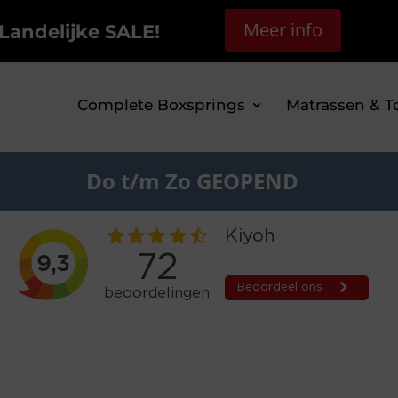
Meer info
Landelijke SALE!
Complete Boxsprings
Matrassen & T
Do t/m Zo GEOPEND