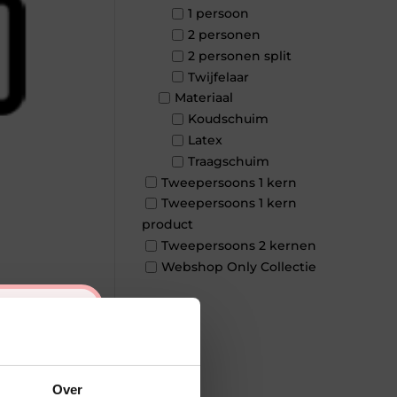
1 persoon
2 personen
2 personen split
Twijfelaar
Materiaal
Koudschuim
Latex
Traagschuim
Tweepersoons 1 kern
Tweepersoons 1 kern
product
Tweepersoons 2 kernen
Webshop Only Collectie
×
Over