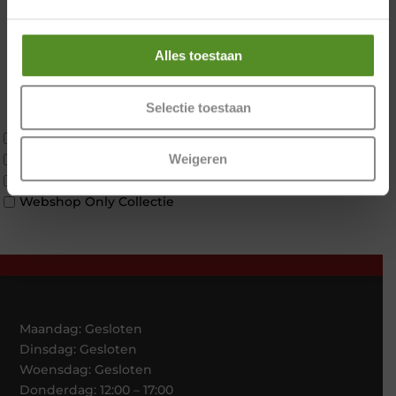
2 personen split
Twijfelaar
Materiaal
Alles toestaan
Koudschuim
Latex
Selectie toestaan
Traagschuim
Tweepersoons 1 kern
Tweepersoons 1 kern product
Weigeren
Tweepersoons 2 kernen
Webshop Only Collectie
Maandag: Gesloten
Dinsdag: Gesloten
Woensdag: Gesloten
Donderdag: 12:00 – 17:00