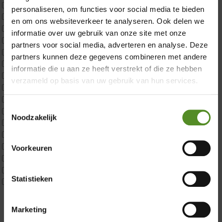
×
Uncategorized
personaliseren, om functies voor social media te bieden
2x p650 1pers
en om ons websiteverkeer te analyseren. Ook delen we
Custom
informatie over uw gebruik van onze site met onze
CustomBoxspring
partners voor social media, adverteren en analyse. Deze
ErkendMatras 1 Pers
partners kunnen deze gegevens combineren met andere
ErkendMatras 2 Pers
informatie die u aan ze heeft verstrekt of die ze hebben
ErkendMatras twijfelaar product
verzameld op basis van uw gebruik van hun services.
Matrassen
Matrastopper 10cm
Toestemmingsselectie
p350 1 Pers
Noodzakelijk
p350 2 Pers
p350 twijfelaar
Showroom Breda
P650 1 pers
Voorkeuren
P650 25cm Tweepersoons een kern aanpasbaar
Donderdag 12:00 – 17:00
P650 Twijfelaar
Vrijdag 12:00 – 17:00
Statistieken
Toppers
Zaterdag 12:00 – 17:00
Maatvoering
Zondag 12:00 – 17:00
1 persoon
Marketing
2 personen