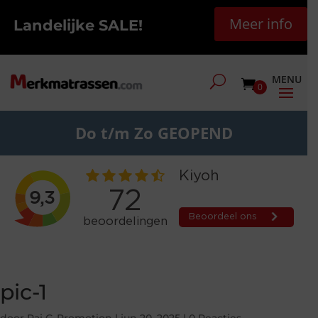
Meer info
Landelijke SALE!
0
Do t/m Zo GEOPEND
pic-1
door
Raj G-Promotion
|
jun 20, 2025
|
0 Reacties