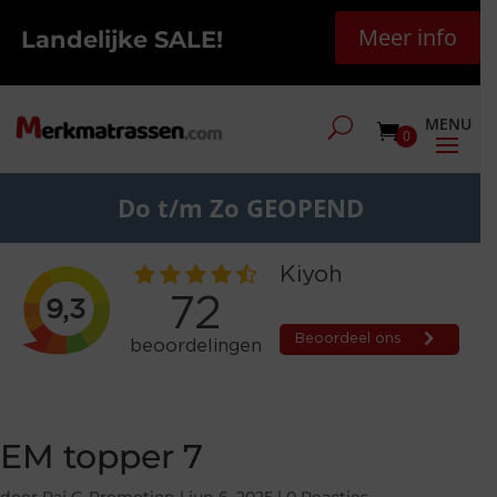
Meer info
Landelijke SALE!
0
Do t/m Zo GEOPEND
EM topper 7
door
Raj G-Promotion
|
jun 6, 2025
|
0 Reacties