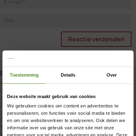
Filter producten
Toestemming
Details
Over
Uncategorized
2x p650 1pers
Deze website maakt gebruik van cookies
Custom
CustomBoxspring
We gebruiken cookies om content en advertenties te
ErkendMatras 1 Pers
personaliseren, om functies voor social media te bieden
×
ErkendMatras 2 Pers
en om ons websiteverkeer te analyseren. Ook delen we
ErkendMatras twijfelaar product
informatie over uw gebruik van onze site met onze
Matrassen
partners voor social media, adverteren en analyse. Deze