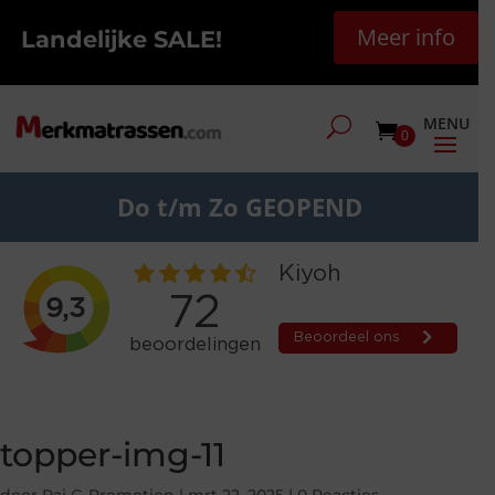
Meer info
Landelijke SALE!
0
Do t/m Zo GEOPEND
topper-img-11
door
Raj G-Promotion
|
mrt 22, 2025
|
0 Reacties