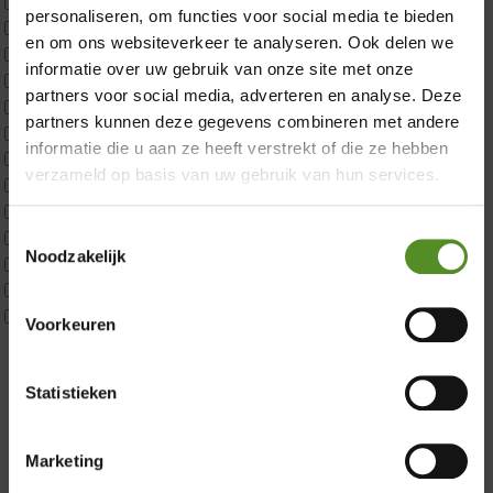
×
CustomBoxspring
personaliseren, om functies voor social media te bieden
ErkendMatras 1 Pers
en om ons websiteverkeer te analyseren. Ook delen we
ErkendMatras 2 Pers
informatie over uw gebruik van onze site met onze
ErkendMatras twijfelaar product
partners voor social media, adverteren en analyse. Deze
Matrassen
partners kunnen deze gegevens combineren met andere
Matrastopper 10cm
informatie die u aan ze heeft verstrekt of die ze hebben
p350 1 Pers
verzameld op basis van uw gebruik van hun services.
p350 2 Pers
p350 twijfelaar
Toestemmingsselectie
P650 1 pers
Noodzakelijk
P650 25cm Tweepersoons een kern aanpasbaar
Showroom Breda
P650 Twijfelaar
Toppers
Voorkeuren
Donderdag 12:00 – 17:00
Maatvoering
1 persoon
Vrijdag 12:00 – 17:00
Statistieken
2 personen
Zaterdag 12:00 – 17:00
2 personen split
Zondag 12:00 – 17:00
Twijfelaar
Marketing
Materiaal