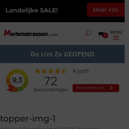
Meer info
Landelijke SALE!
0
Do t/m Zo GEOPEND
topper-img-1
door
Raj G-Promotion
|
mrt 22, 2025
|
0 Reacties