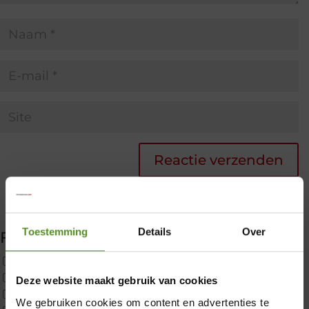
Toestemming
Details
Over
Filter producten
Uncategorized
2x p650 1pers
Deze website maakt gebruik van cookies
Custom
We gebruiken cookies om content en advertenties te