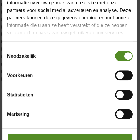
informatie over uw gebruik van onze site met onze
ErkendMatras 2 Pers
partners voor social media, adverteren en analyse. Deze
ErkendMatras twijfelaar product
partners kunnen deze gegevens combineren met andere
Matrassen
informatie die u aan ze heeft verstrekt of die ze hebben
Matrastopper 10cm
verzameld op basis van uw gebruik van hun services.
p350 1 Pers
p350 2 Pers
p350 twijfelaar
Toestemmingsselectie
Showroom Breda
Noodzakelijk
P650 1 pers
P650 25cm Tweepersoons een kern aanpasbaar
Donderdag 12:00 – 17:00
P650 Twijfelaar
Voorkeuren
Vrijdag 12:00 – 17:00
Toppers
Maatvoering
Zaterdag 12:00 – 17:00
1 persoon
Statistieken
Zondag 12:00 – 17:00
2 personen
2 personen split
Marketing
Twijfelaar
Materiaal
Koudschuim
Latex