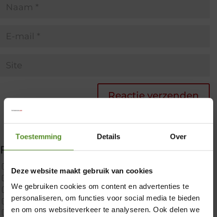
Toestemming
Details
Over
Filter producten
Uncategorized
Deze website maakt gebruik van cookies
2x p650 1pers
We gebruiken cookies om content en advertenties te
Custom
personaliseren, om functies voor social media te bieden
CustomBoxspring
×
en om ons websiteverkeer te analyseren. Ook delen we
ErkendMatras 1 Pers