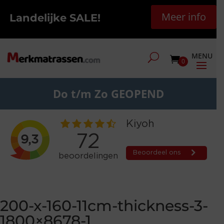
Meer info
Landelijke SALE!
0
Do t/m Zo GEOPEND
200-x-160-11cm-thickness-3-
1800×8678-1