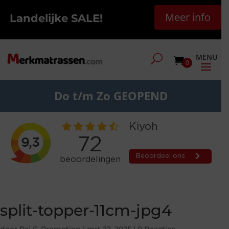
Meer info
Landelijke SALE!
0
Do t/m Zo GEOPEND
split-topper-11cm-jpg4
door
Raj G-Promotion
|
mrt 22, 2025
|
0 Reacties