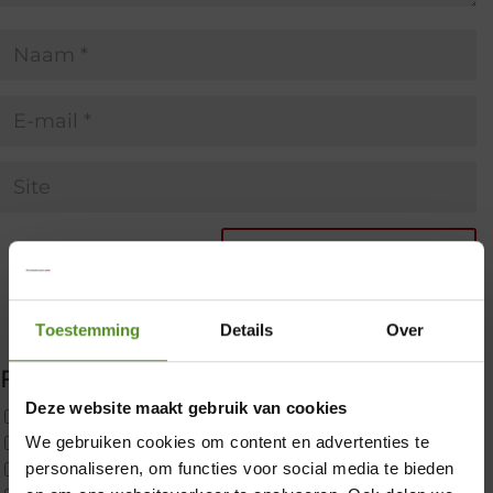
Toestemming
Details
Over
Filter producten
Deze website maakt gebruik van cookies
Uncategorized
2x p650 1pers
We gebruiken cookies om content en advertenties te
×
Custom
personaliseren, om functies voor social media te bieden