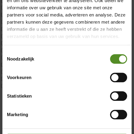
CustomBoxspring
en om ons websiteverkeer te analyseren. Ook delen we
ErkendMatras 1 Pers
informatie over uw gebruik van onze site met onze
ErkendMatras 2 Pers
partners voor social media, adverteren en analyse. Deze
ErkendMatras twijfelaar product
partners kunnen deze gegevens combineren met andere
Matrassen
informatie die u aan ze heeft verstrekt of die ze hebben
Matrastopper 10cm
verzameld op basis van uw gebruik van hun services.
p350 1 Pers
p350 2 Pers
Toestemmingsselectie
p350 twijfelaar
Noodzakelijk
P650 1 pers
Showroom Breda
P650 25cm Tweepersoons een kern aanpasbaar
Voorkeuren
P650 Twijfelaar
Donderdag 12:00 – 17:00
Toppers
Vrijdag 12:00 – 17:00
Maatvoering
Statistieken
Zaterdag 12:00 – 17:00
1 persoon
2 personen
Zondag 12:00 – 17:00
2 personen split
Marketing
Twijfelaar
Materiaal