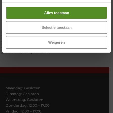
Twijfelaar
Materiaal
Alles toestaan
Koudschuim
Latex
Selectie toestaan
Traagschuim
Tweepersoons 1 kern
Tweepersoons 1 kern product
Weigeren
Tweepersoons 2 kernen
Webshop Only Collectie
Maandag: Gesloten
Dinsdag: Gesloten
Woensdag: Gesloten
Donderdag: 12:00 – 17:00
Vrijdag: 12:00 – 17:00