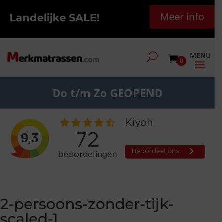
Meer info
Landelijke SALE!
0
Do t/m Zo GEOPEND
2-persoons-zonder-tijk-
scaled-1