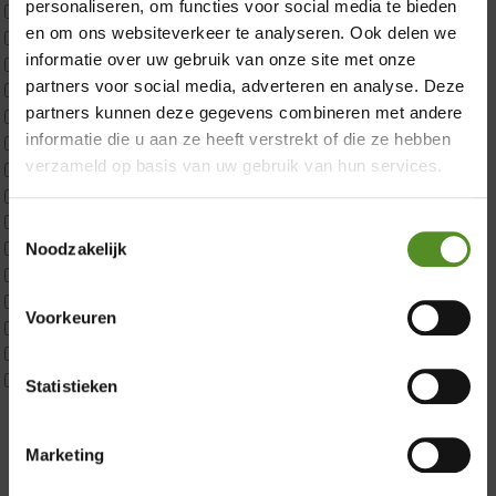
personaliseren, om functies voor social media te bieden
2x p650 1pers
en om ons websiteverkeer te analyseren. Ook delen we
Custom
informatie over uw gebruik van onze site met onze
CustomBoxspring
partners voor social media, adverteren en analyse. Deze
ErkendMatras 1 Pers
partners kunnen deze gegevens combineren met andere
ErkendMatras 2 Pers
informatie die u aan ze heeft verstrekt of die ze hebben
ErkendMatras twijfelaar product
verzameld op basis van uw gebruik van hun services.
Matrassen
Matrastopper 10cm
p350 1 Pers
Toestemmingsselectie
p350 2 Pers
Noodzakelijk
p350 twijfelaar
Showroom Breda
P650 1 pers
Voorkeuren
P650 25cm Tweepersoons een kern aanpasbaar
Donderdag 12:00 – 17:00
P650 Twijfelaar
Vrijdag 12:00 – 17:00
Toppers
Statistieken
Maatvoering
Zaterdag 12:00 – 17:00
1 persoon
Zondag 12:00 – 17:00
Marketing
2 personen
2 personen split