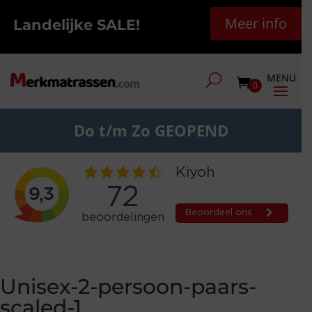
Meer info
Landelijke SALE!
0
Do t/m Zo GEOPEND
Unisex-2-persoon-paars-
scaled-1