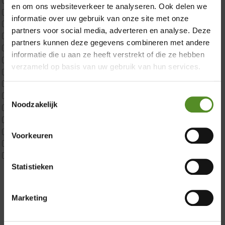
en om ons websiteverkeer te analyseren. Ook delen we
CustomBoxspring
informatie over uw gebruik van onze site met onze
ErkendMatras 1 Pers
partners voor social media, adverteren en analyse. Deze
ErkendMatras 2 Pers
partners kunnen deze gegevens combineren met andere
ErkendMatras twijfelaar product
informatie die u aan ze heeft verstrekt of die ze hebben
Matrassen
verzameld op basis van uw gebruik van hun services.
Matrastopper 10cm
p350 1 Pers
Toestemmingsselectie
p350 2 Pers
Noodzakelijk
p350 twijfelaar
Showroom Breda
P650 1 pers
P650 25cm Tweepersoons een kern aanpasbaar
Voorkeuren
Donderdag 12:00 – 17:00
P650 Twijfelaar
Vrijdag 12:00 – 17:00
Toppers
Statistieken
Maatvoering
Zaterdag 12:00 – 17:00
1 persoon
Zondag 12:00 – 17:00
2 personen
Marketing
2 personen split
Twijfelaar