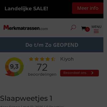
Meer info
Landelijke SALE!
0
Do t/m Zo GEOPEND
Slaapweetjes 1
door
Sanne
|
mrt 12, 2026
|
0 Reacties