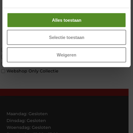
2 personen
Zondag 12:00 – 17:00
2 personen split
Twijfelaar
Alles toestaan
Materiaal
Koudschuim
Latex
Selectie toestaan
Traagschuim
Tweepersoons 1 kern
Weigeren
Tweepersoons 1 kern product
Tweepersoons 2 kernen
Webshop Only Collectie
Maandag: Gesloten
Dinsdag: Gesloten
Woensdag: Gesloten