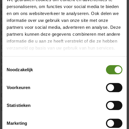
Uncategorized
personaliseren, om functies voor social media te bieden
2x p650 1pers
en om ons websiteverkeer te analyseren. Ook delen we
Custom
informatie over uw gebruik van onze site met onze
CustomBoxspring
partners voor social media, adverteren en analyse. Deze
ErkendMatras 1 Pers
partners kunnen deze gegevens combineren met andere
ErkendMatras 2 Pers
informatie die u aan ze heeft verstrekt of die ze hebben
ErkendMatras twijfelaar product
verzameld op basis van uw gebruik van hun services.
Matrassen
Matrastopper 10cm
Toestemmingsselectie
p350 1 Pers
Noodzakelijk
p350 2 Pers
p350 twijfelaar
Voorkeuren
P650 1 pers
Showroom Breda
P650 25cm Tweepersoons een kern aanpasbaar
P650 Twijfelaar
Donderdag 12:00 – 17:00
Statistieken
Toppers
Vrijdag 12:00 – 17:00
Maatvoering
Zaterdag 12:00 – 17:00
1 persoon
Marketing