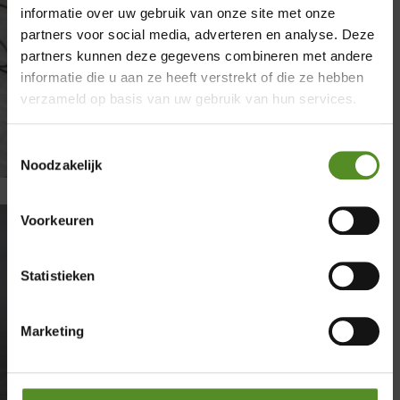
informatie over uw gebruik van onze site met onze
partners voor social media, adverteren en analyse. Deze
×
partners kunnen deze gegevens combineren met andere
informatie die u aan ze heeft verstrekt of die ze hebben
Showroom Breda
verzameld op basis van uw gebruik van hun services.
Donderdag 12:00 – 17:00
Toestemmingsselectie
Vrijdag 12:00 – 17:00
Noodzakelijk
Zaterdag 12:00 – 17:00
Zondag 12:00 – 17:00
Voorkeuren
Statistieken
Engel Slaapcomfort Terheijden:
zo vergelijk je beddenzaken
rond Breda
Marketing
door
Sanne
|
mei 1, 2026
|
Beddenzaken
| 0
reacties
Engel Slaapcomfort in Terheijden: zo vergelijk