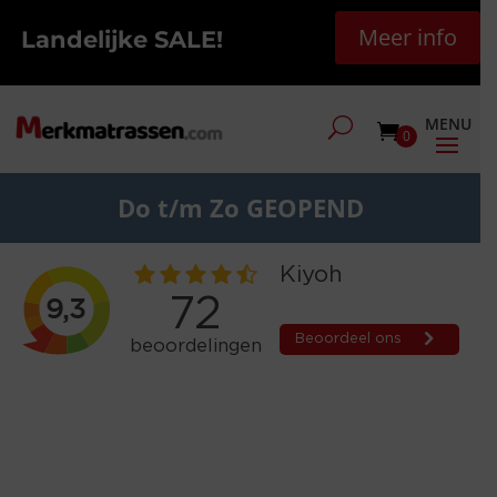
Meer info
Landelijke SALE!
0
Do t/m Zo GEOPEND