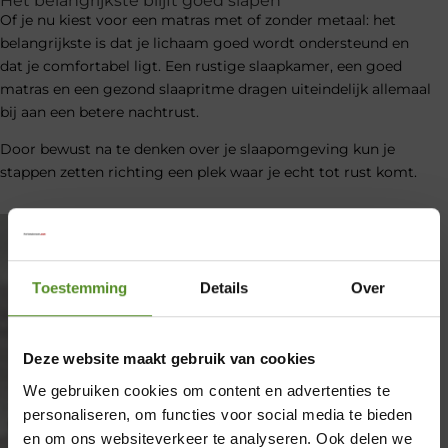
Het belangrijkste blijft goed slapen
Of je nu kiest voor een matras met of zonder metaal: het
belangrijkste is dat je lichaam goed wordt ondersteund en
dat je comfortabel ligt. Een rustige slaapkamer, een goed
matras en een gezond slaapritme dragen uiteindelijk allemaal
bij aan een betere nachtrust.
Door bewust na te denken over je slaapomgeving kun je
stappen zetten richting een plek waar je echt tot rust komt.
Toestemming
Details
Over
Deze website maakt gebruik van cookies
We gebruiken cookies om content en advertenties te
personaliseren, om functies voor social media te bieden
en om ons websiteverkeer te analyseren. Ook delen we