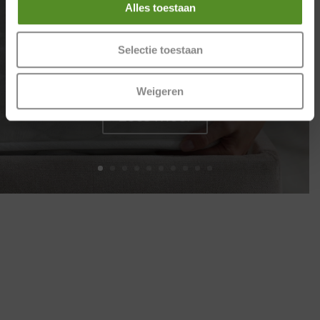
Alles toestaan
je beddenzaken rond Breda Ben je op zoek
naar een nieuw bed of matras in de regio
Breda? Dan kun je tijdens je zoektocht onder
Selectie toestaan
andere uitkomen bij Engel Slaapcomfort in
Terheijden. Veel mensen nemen de tijd om...
Weigeren
Lees meer