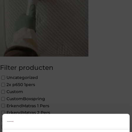
Filter producten
Uncategorized
2x p650 1pers
Custom
CustomBoxspring
ErkendMatras 1 Pers
ErkendMatras 2 Pers
ErkendMatras twijfelaar product
Matrassen