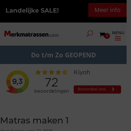
Meer info
Landelijke SALE!
0
Do t/m Zo GEOPEND
Matras maken 1
door
Sanne
|
apr 22, 2026