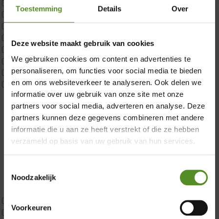
Matrastopper 10cm
Toestemming
Details
Over
p350 1 Pers
p350 2 Pers
p350 twijfelaar
×
Deze website maakt gebruik van cookies
P650 1 pers
We gebruiken cookies om content en advertenties te
P650 25cm Tweepersoons een kern aanpasbaar
personaliseren, om functies voor social media te bieden
P650 Twijfelaar
en om ons websiteverkeer te analyseren. Ook delen we
Toppers
informatie over uw gebruik van onze site met onze
Maatvoering
partners voor social media, adverteren en analyse. Deze
1 persoon
partners kunnen deze gegevens combineren met andere
2 personen
informatie die u aan ze heeft verstrekt of die ze hebben
2 personen split
verzameld op basis van uw gebruik van hun services.
Twijfelaar
Materiaal
Koudschuim
Toestemmingsselectie
Latex
Noodzakelijk
Traagschuim
Tweepersoons 1 kern
Voorkeuren
Tweepersoons 1 kern product
Showroom Breda