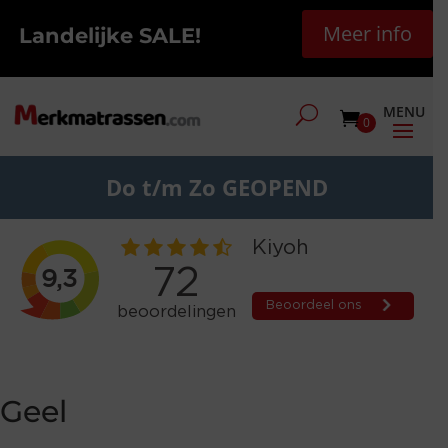
Meer info
Landelijke SALE!
0
Do t/m Zo GEOPEND
Geel