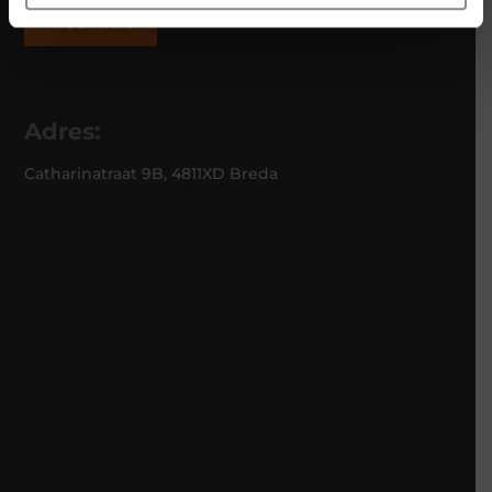
Meer info
Adres:
Catharinatraat 9B, 4811XD Breda