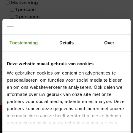
Maatvoering
1 persoon
2 personen
2 personen split
Twijfelaar
Materiaal
Toestemming
Details
Over
Koudschuim
Latex
Traagschuim
Deze website maakt gebruik van cookies
Tweepersoons 1 kern
We gebruiken cookies om content en advertenties te
Tweepersoons 1 kern product
Tweepersoons 2 kernen
personaliseren, om functies voor social media te bieden
Webshop Only Collectie
en om ons websiteverkeer te analyseren. Ook delen we
informatie over uw gebruik van onze site met onze
partners voor social media, adverteren en analyse. Deze
×
partners kunnen deze gegevens combineren met andere
informatie die u aan ze heeft verstrekt of die ze hebben
verzameld op basis van uw gebruik van hun services.
Showroom Breda
Maandag: Gesloten