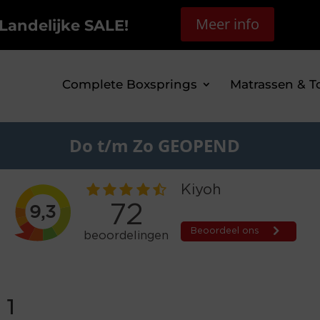
Meer info
Landelijke SALE!
Complete Boxsprings
Matrassen & T
Do t/m Zo GEOPEND
 1