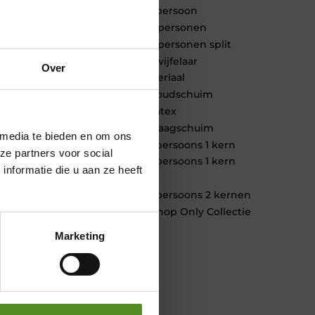
1 persoon
2 personen
2 personen split
Twijfelaar
Over
Materiaal
Koudschuim
Latex
Traagschuim
 media te bieden en om ons
Tweepersoons 1 kern
ze partners voor social
Tweepersoons 1 kern
nformatie die u aan ze heeft
product
Tweepersoons 2 kernen
Webshop Only Collectie
Marketing