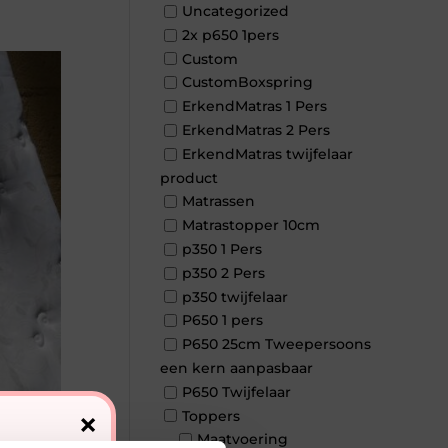
Uncategorized
2x p650 1pers
Custom
CustomBoxspring
ErkendMatras 1 Pers
ErkendMatras 2 Pers
ErkendMatras twijfelaar
product
Matrassen
Matrastopper 10cm
p350 1 Pers
p350 2 Pers
p350 twijfelaar
P650 1 pers
P650 25cm Tweepersoons
een kern aanpasbaar
P650 Twijfelaar
×
Toppers
Maatvoering