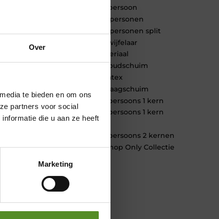
1 persoon
2 personen
2 personen split
Twijfelaar
Over
Materiaal
Koudschuim
Latex
Traagschuim
 media te bieden en om ons
Tweepersoons 1 kern
ze partners voor social
Tweepersoons 1 kern
nformatie die u aan ze heeft
product
Tweepersoons 2 kernen
Webshop Only Collectie
Marketing