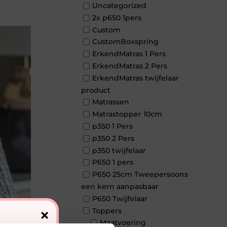
Uncategorized
2x p650 1pers
Custom
CustomBoxspring
ErkendMatras 1 Pers
ErkendMatras 2 Pers
ErkendMatras twijfelaar
product
Matrassen
Matrastopper 10cm
p350 1 Pers
p350 2 Pers
p350 twijfelaar
P650 1 pers
P650 25cm Tweepersoons
een kern aanpasbaar
P650 Twijfelaar
×
Toppers
Maatvoering