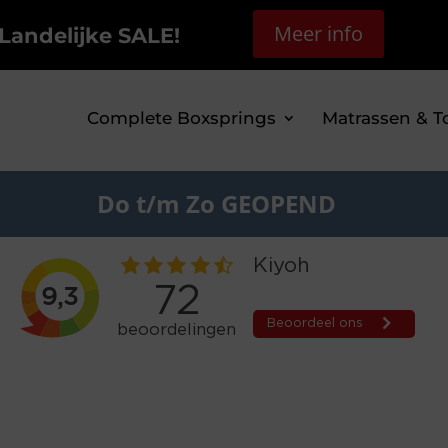
Meer info
Landelijke SALE!
Complete Boxsprings
Matrassen & T
Do t/m Zo GEOPEND