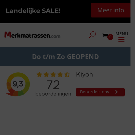
Meer info
Landelijke SALE!
0
Do t/m Zo GEOPEND