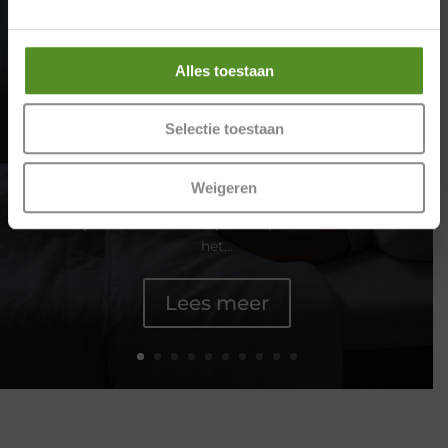
Beste matrassen voor
rugklachte
door
Donovan
|
maart 11, 2026
|
Slapen
| 0
Alles toestaan
reacties
Beste matrassen voor rugklachten: zo kiest u
Selectie toestaan
het juiste matras Veel mensen worden
wakker met pijn in de rug, stijve spieren of
een gespannen nek.In veel gevallen ligt de
Weigeren
oorzaak niet alleen bij de houding, maar ook
bij het matras waarop u slaapt. Daarom is
het...
Lees meer