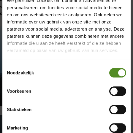
We gebruiken cookies om content en advertenties te
verminderd. Zo vergroot u de kans op een betere
personaliseren, om functies voor social media te bieden
slaapkwaliteit en een langdurige goede nachtrust.
en om ons websiteverkeer te analyseren. Ook delen we
informatie over uw gebruik van onze site met onze
partners voor social media, adverteren en analyse. Deze
×
partners kunnen deze gegevens combineren met andere
informatie die u aan ze heeft verstrekt of die ze hebben
Showroom Breda
verzameld op basis van uw gebruik van hun services.
Donderdag 12:00 – 17:00
Toestemmingsselectie
Vrijdag 12:00 – 17:00
Noodzakelijk
Zaterdag 12:00 – 17:00
Zondag 12:00 – 17:00
Voorkeuren
Statistieken
Marketing