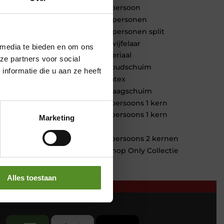
1 persoon
2 personen
2 personen split
Twijfelaar
 media te bieden en om ons
Materiaal
ze partners voor social
Koudschuim
nformatie die u aan ze heeft
Latex
Traagschuim
Tweepersoons 1 kern
Tweepersoons 1 kern
Marketing
product
Tweepersoons 2 kernen
Webshop Only Collectie
Alles toestaan