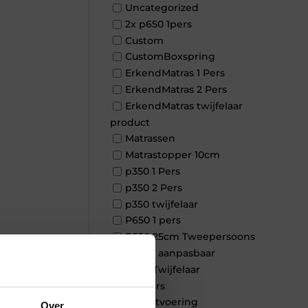
Uncategorized
2x p650 1pers
Custom
CustomBoxspring
ErkendMatras 1 Pers
ErkendMatras 2 Pers
ErkendMatras twijfelaar
product
Matrassen
Matrastopper 10cm
p350 1 Pers
p350 2 Pers
p350 twijfelaar
P650 1 pers
P650 25cm Tweepersoons
×
een kern aanpasbaar
P650 Twijfelaar
Toppers
Maatvoering
Over