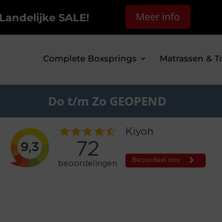
Meer info
Landelijke SALE!
Complete Boxsprings
Matrassen & T
Do t/m Zo GEOPEND