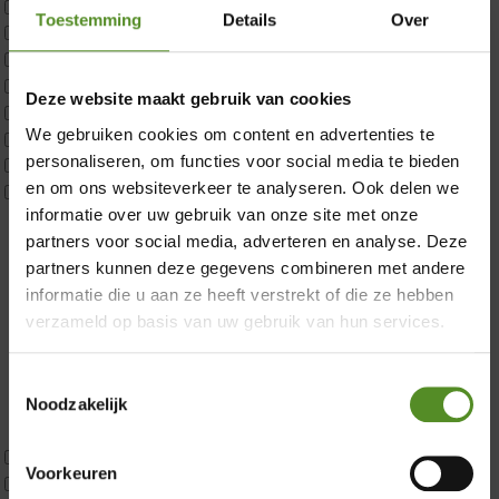
Matrastopper 10cm
Toestemming
Details
Over
p350 1 Pers
p350 2 Pers
p350 twijfelaar
×
Deze website maakt gebruik van cookies
P650 1 pers
We gebruiken cookies om content en advertenties te
P650 25cm Tweepersoons een kern aanpasbaar
personaliseren, om functies voor social media te bieden
P650 Twijfelaar
en om ons websiteverkeer te analyseren. Ook delen we
Toppers
informatie over uw gebruik van onze site met onze
Maatvoering
partners voor social media, adverteren en analyse. Deze
1 persoon
partners kunnen deze gegevens combineren met andere
2 personen
informatie die u aan ze heeft verstrekt of die ze hebben
2 personen split
verzameld op basis van uw gebruik van hun services.
Twijfelaar
Materiaal
Koudschuim
Toestemmingsselectie
Latex
Noodzakelijk
Traagschuim
Tweepersoons 1 kern
Voorkeuren
Tweepersoons 1 kern product
Showroom Breda