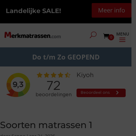
Meer info
Landelijke SALE!
0
Do t/m Zo GEOPEND
Soorten matrassen 1
door
Sanne
|
apr 24, 2026