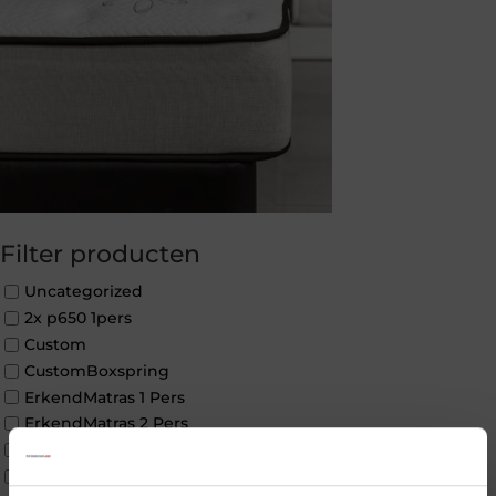
Filter producten
Uncategorized
2x p650 1pers
Custom
CustomBoxspring
ErkendMatras 1 Pers
ErkendMatras 2 Pers
ErkendMatras twijfelaar product
Matrassen