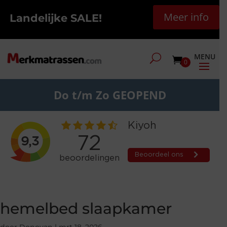
Meer info
Landelijke SALE!
0
Do t/m Zo GEOPEND
hemelbed slaapkamer
door
Donovan
|
mrt 18, 2026