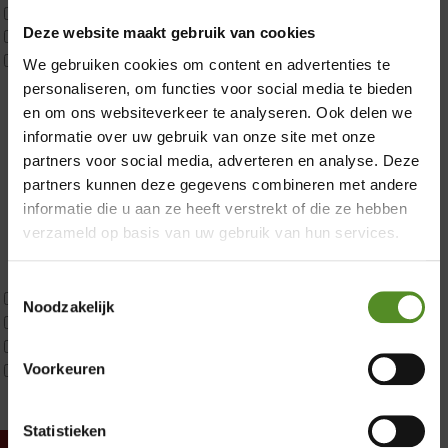
P650 25cm Tweepersoons een kern aanpasbaar
Deze website maakt gebruik van cookies
P650 Twijfelaar
Toppers
We gebruiken cookies om content en advertenties te
×
Maatvoering
personaliseren, om functies voor social media te bieden
1 persoon
en om ons websiteverkeer te analyseren. Ook delen we
2 personen
informatie over uw gebruik van onze site met onze
2 personen split
partners voor social media, adverteren en analyse. Deze
Twijfelaar
partners kunnen deze gegevens combineren met andere
Materiaal
informatie die u aan ze heeft verstrekt of die ze hebben
Koudschuim
verzameld op basis van uw gebruik van hun services.
Latex
Traagschuim
Toestemmingsselectie
Tweepersoons 1 kern
Noodzakelijk
Tweepersoons 1 kern product
Showroom Breda
Tweepersoons 2 kernen
Donderdag 12:00 – 17:00
Voorkeuren
Webshop Only Collectie
Vrijdag 12:00 – 17:00
Zaterdag 12:00 – 17:00
Statistieken