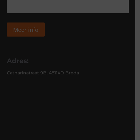
Meer info
Adres:
Catharinatraat 9B, 4811XD Breda