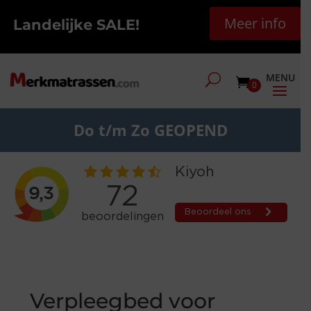
Meer info
Landelijke SALE!
0
Do t/m Zo GEOPEND
Verpleegbed voor