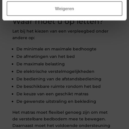
terwijl één of beide personen gebruikmaken
Weigeren
van extra ondersteuning.
Waar moet u op letten?
Let bij het kiezen van een verpleegbed onder
andere op:
De minimale en maximale bedhoogte
De afmetingen van het bed
De maximale belasting
De elektrische verstelmogelijkheden
De bediening van de afstandsbediening
De beschikbare ruimte rondom het bed
De keuze van een geschikt matras
De gewenste uitstraling en bekleding
Het matras moet flexibel genoeg zijn om met
de verstelbare bedbodem mee te bewegen.
Daarnaast moet het voldoende ondersteuning