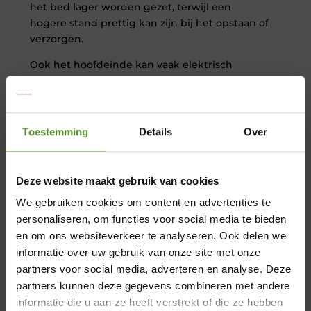
het bed lager worden gezet, terwijl een
hogere stand prettig kan zijn bij het opstaan of
verzorgen.
Ook het hoofdeinde kan vaak elektrisch
omhoog worden gebracht. Hierdoor ontstaat
een comfortabele zitpositie voor lezen, televisie
kijken, eten of ontspannen.
Toestemming
Details
Over
Een huiselijke uitstraling
Een verpleegbed hoeft niet direct een
medische uitstraling te hebben. Er zijn
Deze website maakt gebruik van cookies
modellen verkrijgbaar die eruitzien als een
We gebruiken cookies om content en advertenties te
moderne boxspring, maar wel beschikken over
personaliseren, om functies voor social media te bieden
praktische hoog-laagfuncties.
en om ons websiteverkeer te analyseren. Ook delen we
U kunt kiezen uit verschillende stoffen,
informatie over uw gebruik van onze site met onze
kleuren, hoofdborden en afmetingen. Bekijk
partners voor social media, adverteren en analyse. Deze
×
de collectie
hoog laag boxsprings
voor
partners kunnen deze gegevens combineren met andere
verschillende uitvoeringen met een
informatie die u aan ze heeft verstrekt of die ze hebben