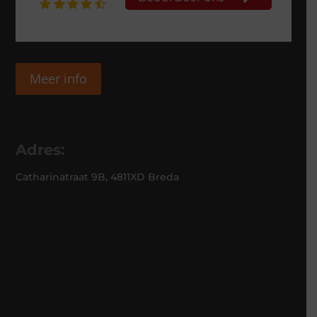
Meer info
Adres:
Catharinatraat 9B, 4811XD Breda