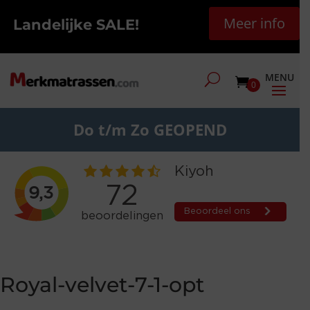
Meer info
Landelijke SALE!
0
Do t/m Zo GEOPEND
Royal-velvet-7-1-opt