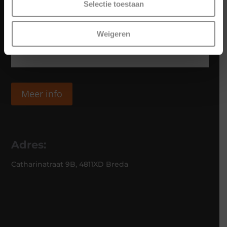
Selectie toestaan
Weigeren
Meer info
Adres:
Catharinatraat 9B, 4811XD Breda