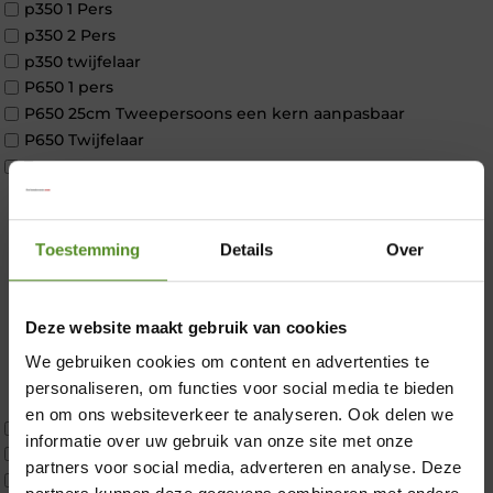
p350 1 Pers
p350 2 Pers
p350 twijfelaar
P650 1 pers
P650 25cm Tweepersoons een kern aanpasbaar
P650 Twijfelaar
Toppers
Maatvoering
1 persoon
2 personen
Toestemming
Details
Over
2 personen split
Twijfelaar
Materiaal
Deze website maakt gebruik van cookies
Koudschuim
We gebruiken cookies om content en advertenties te
Latex
×
personaliseren, om functies voor social media te bieden
Traagschuim
en om ons websiteverkeer te analyseren. Ook delen we
Tweepersoons 1 kern
informatie over uw gebruik van onze site met onze
Tweepersoons 1 kern product
partners voor social media, adverteren en analyse. Deze
Tweepersoons 2 kernen