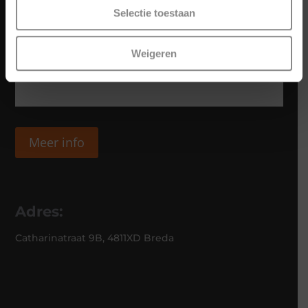
Selectie toestaan
Weigeren
Meer info
Adres:
Catharinatraat 9B, 4811XD Breda