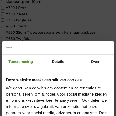
Matrastopper 10cm
p350 1 Pers
p350 2 Pers
p350 twijfelaar
P650 1 pers
P650 25cm Tweepersoons een kern aanpasbaar
P650 Twijfelaar
Toppers
Maatvoering
1 persoon
Toestemming
Details
Over
2 personen
2 personen split
Twijfelaar
Deze website maakt gebruik van cookies
Materiaal
Koudschuim
We gebruiken cookies om content en advertenties te
×
Latex
personaliseren, om functies voor social media te bieden
Traagschuim
en om ons websiteverkeer te analyseren. Ook delen we
Tweepersoons 1 kern
informatie over uw gebruik van onze site met onze
Tweepersoons 1 kern product
partners voor social media, adverteren en analyse. Deze