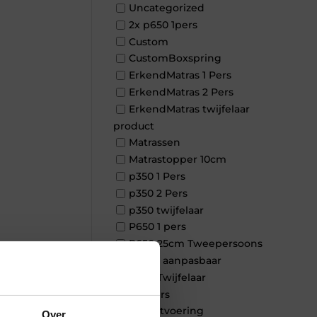
Uncategorized
2x p650 1pers
Custom
CustomBoxspring
ErkendMatras 1 Pers
ErkendMatras 2 Pers
ErkendMatras twijfelaar
product
Matrassen
Matrastopper 10cm
p350 1 Pers
p350 2 Pers
p350 twijfelaar
P650 1 pers
P650 25cm Tweepersoons
×
een kern aanpasbaar
P650 Twijfelaar
Toppers
Maatvoering
Over