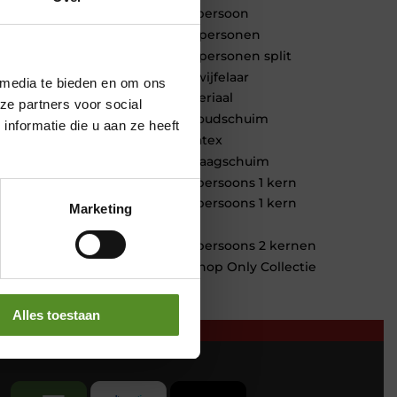
1 persoon
2 personen
2 personen split
Twijfelaar
 media te bieden en om ons
Materiaal
ze partners voor social
Koudschuim
nformatie die u aan ze heeft
Latex
Traagschuim
Tweepersoons 1 kern
Tweepersoons 1 kern
Marketing
product
Tweepersoons 2 kernen
Webshop Only Collectie
Alles toestaan