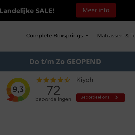
Meer info
Landelijke SALE!
Complete Boxsprings
Matrassen & T
Do t/m Zo GEOPEND