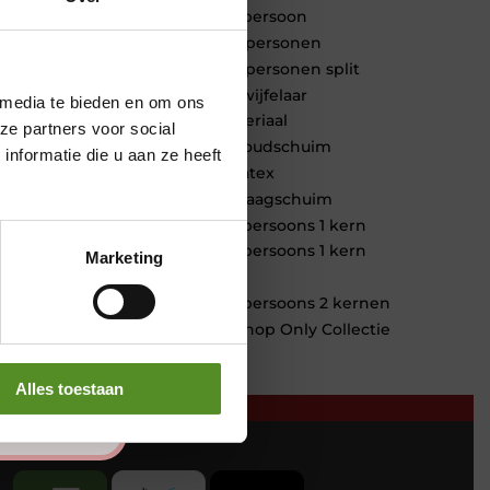
1 persoon
2 personen
2 personen split
Twijfelaar
 media te bieden en om ons
Materiaal
ze partners voor social
Koudschuim
nformatie die u aan ze heeft
Latex
Traagschuim
Tweepersoons 1 kern
Tweepersoons 1 kern
Marketing
product
Tweepersoons 2 kernen
Webshop Only Collectie
Alles toestaan