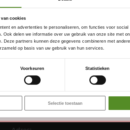
 van cookies
ent en advertenties te personaliseren, om functies voor social
. Ook delen we informatie over uw gebruik van onze site met on
e. Deze partners kunnen deze gegevens combineren met andere i
erzameld op basis van uw gebruik van hun services.
Showroom Breda
Donderdag 12:00 – 17:00
Voorkeuren
Statistieken
Vrijdag 12:00 – 17:00
Zaterdag 12:00 – 17:00
Zondag 12:00 – 17:00
Selectie toestaan
Adres: