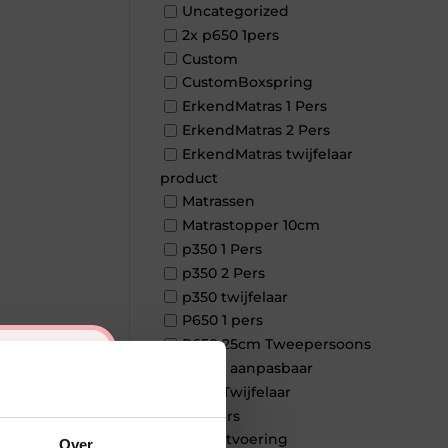
Uncategorized
2x p650 1pers
Custom
CustomBoxspring
ErkendMatras 1 Pers
ErkendMatras 2 Pers
ErkendMatras twijfelaar
product
Matrassen
Matrastopper 10cm
p350 1 Pers
p350 2 Pers
p350 twijfelaar
P650 1 pers
P650 25cm Tweepersoons
×
een kern aanpasbaar
P650 Twijfelaar
Toppers
Maatvoering
Over