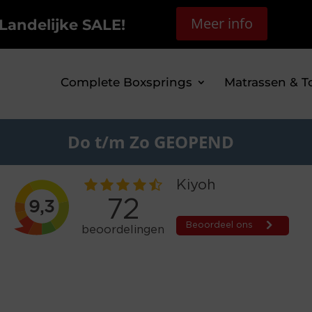
Meer info
Landelijke SALE!
Complete Boxsprings
Matrassen & T
Do t/m Zo GEOPEND