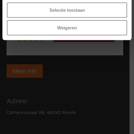
Selectie toestaan
Weigeren
Meer info
Adres:
Catharinatraat 9B, 4811XD Breda