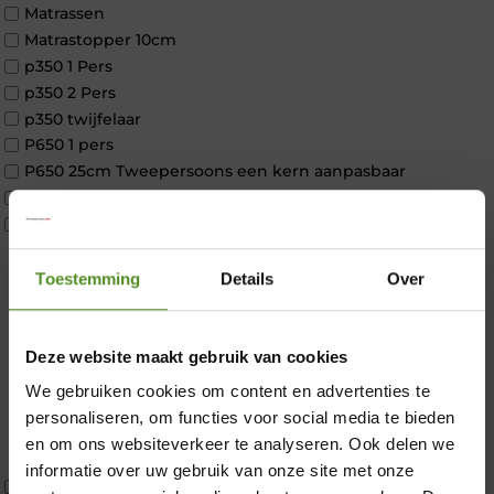
Matrassen
Matrastopper 10cm
p350 1 Pers
p350 2 Pers
p350 twijfelaar
P650 1 pers
P650 25cm Tweepersoons een kern aanpasbaar
P650 Twijfelaar
Toppers
Maatvoering
1 persoon
Toestemming
Details
Over
2 personen
2 personen split
Twijfelaar
Deze website maakt gebruik van cookies
Materiaal
×
We gebruiken cookies om content en advertenties te
Koudschuim
personaliseren, om functies voor social media te bieden
Latex
en om ons websiteverkeer te analyseren. Ook delen we
Traagschuim
informatie over uw gebruik van onze site met onze
Tweepersoons 1 kern