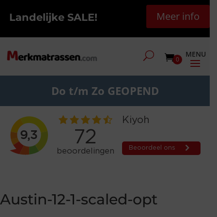
Meer info
Landelijke SALE!
0
Do t/m Zo GEOPEND
Austin-12-1-scaled-opt