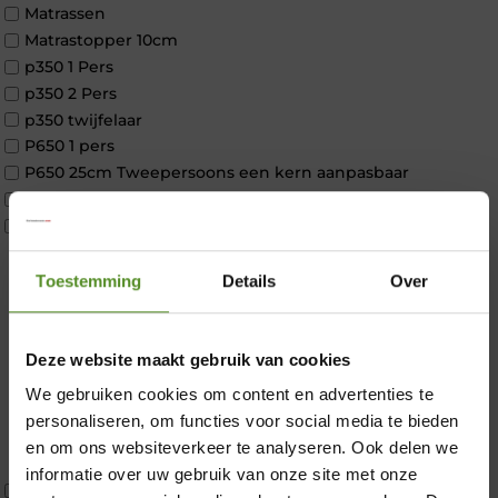
Matrassen
Matrastopper 10cm
p350 1 Pers
p350 2 Pers
p350 twijfelaar
P650 1 pers
P650 25cm Tweepersoons een kern aanpasbaar
P650 Twijfelaar
Toppers
Maatvoering
1 persoon
Toestemming
Details
Over
2 personen
2 personen split
Twijfelaar
Deze website maakt gebruik van cookies
Materiaal
We gebruiken cookies om content en advertenties te
×
Koudschuim
personaliseren, om functies voor social media te bieden
Latex
en om ons websiteverkeer te analyseren. Ook delen we
Traagschuim
informatie over uw gebruik van onze site met onze
Tweepersoons 1 kern