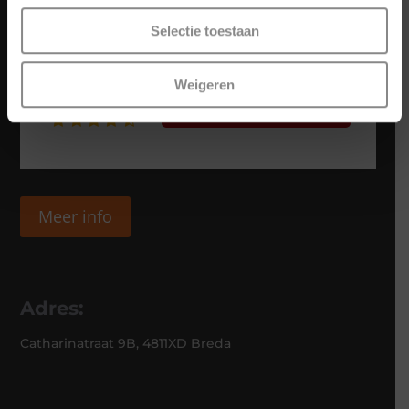
Selectie toestaan
Weigeren
Meer info
Adres:
Catharinatraat 9B, 4811XD Breda