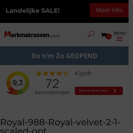
Meer info
Landelijke SALE!
0
Do t/m Zo GEOPEND
Royal-988-Royal-velvet-2-1-
scaled-opt