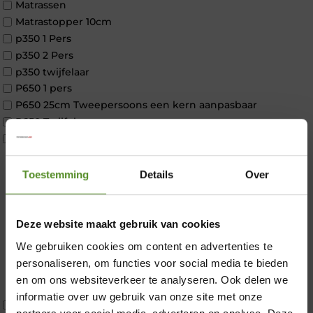
Matrassen
Matrastopper 10cm
p350 1 Pers
p350 2 Pers
p350 twijfelaar
P650 1 pers
P650 25cm Tweepersoons een kern aanpasbaar
P650 Twijfelaar
Toppers
Maatvoering
1 persoon
Toestemming
Details
Over
2 personen
2 personen split
Twijfelaar
Deze website maakt gebruik van cookies
Materiaal
We gebruiken cookies om content en advertenties te
×
Koudschuim
personaliseren, om functies voor social media te bieden
Latex
en om ons websiteverkeer te analyseren. Ook delen we
Traagschuim
informatie over uw gebruik van onze site met onze
Tweepersoons 1 kern