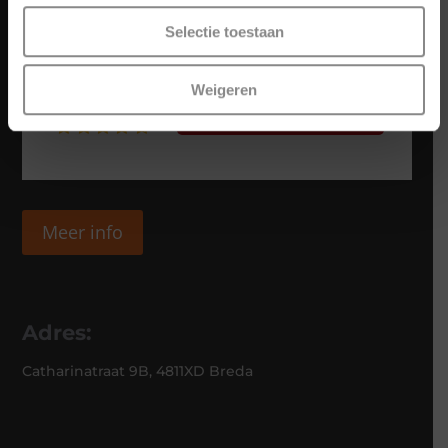
Selectie toestaan
Weigeren
Meer info
Adres:
Catharinatraat 9B, 4811XD Breda