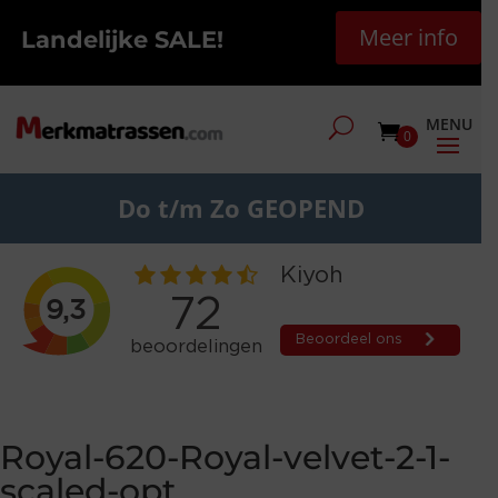
Meer info
Landelijke SALE!
0
Do t/m Zo GEOPEND
Royal-620-Royal-velvet-2-1-
scaled-opt