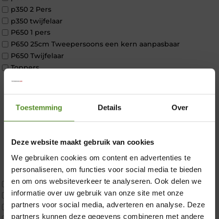
p350 2 Pers
p350 twijfelaar
P650 1 pers
P650 25cm Tweepersoons een kern aanpasbaar
P650 Twijfelaar
Toppers
Maatvoering
1 persoon
2 personen
Toestemming
Details
Over
2 personen split
Twijfelaar
Materiaal
Deze website maakt gebruik van cookies
Koudschuim
We gebruiken cookies om content en advertenties te
Latex
personaliseren, om functies voor social media te bieden
×
Traagschuim
en om ons websiteverkeer te analyseren. Ook delen we
Tweepersoons 1 kern
informatie over uw gebruik van onze site met onze
Tweepersoons 1 kern product
partners voor social media, adverteren en analyse. Deze
Tweepersoons 2 kernen
partners kunnen deze gegevens combineren met andere
Webshop Only Collectie