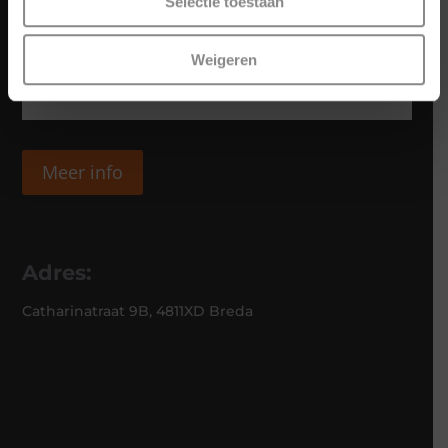
Selectie toestaan
Weigeren
Meer info
Adres:
Catharinatraat 9B, 4811XD Breda