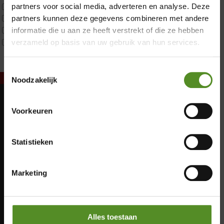
Tweepersoons 1 kern
partners voor social media, adverteren en analyse. Deze
Tweepersoons 1 kern product
partners kunnen deze gegevens combineren met andere
Tweepersoons 2 kernen
informatie die u aan ze heeft verstrekt of die ze hebben
Webshop Only Collectie
verzameld op basis van uw gebruik van hun services.
Toestemmingsselectie
Noodzakelijk
Showroom Breda
Voorkeuren
Maandag: Gesloten
Donderdag 12:00 – 17:00
Dinsdag: Gesloten
Vrijdag 12:00 – 17:00
Woensdag: Gesloten
Statistieken
Donderdag: 12:00 – 17:00
Zaterdag 12:00 – 17:00
Vrijdag: 12:00 – 17:00
Zondag 12:00 – 17:00
Zaterdag: 12:00 – 17:00
Marketing
Zondag: 12:00 – 17:00
Alles toestaan