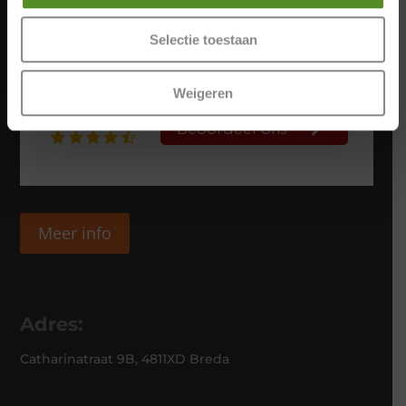
Selectie toestaan
Weigeren
Meer info
Adres:
Catharinatraat 9B, 4811XD Breda