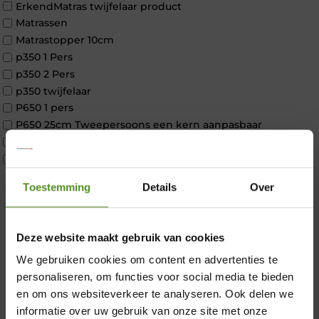
ErkendMatras twijfelaar product
Matrassen
Matrastopper 10cm
p350 1 Pers
p350 2 Pers
p350 twijfelaar
P650 1 pers
P650 25cm Tweepersoons een kern aanpasbaar
P650 Twijfelaar
Toppers
Maatvoering
Toestemming
Details
Over
1 persoon
2 personen
2 personen split
Deze website maakt gebruik van cookies
Twijfelaar
×
We gebruiken cookies om content en advertenties te
Materiaal
Koudschuim
personaliseren, om functies voor social media te bieden
Latex
en om ons websiteverkeer te analyseren. Ook delen we
Traagschuim
informatie over uw gebruik van onze site met onze