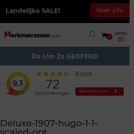
Meer info
Landelijke SALE!
0
Do t/m Zo GEOPEND
Deluxe-1907-hugo-1-1-
scaled-opt