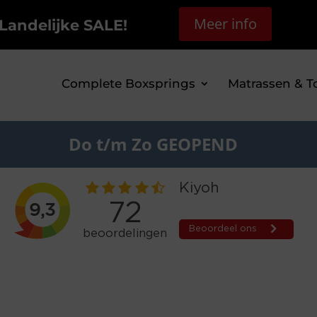
Meer info
Landelijke SALE!
Complete Boxsprings
Matrassen & T
Do t/m Zo GEOPEND