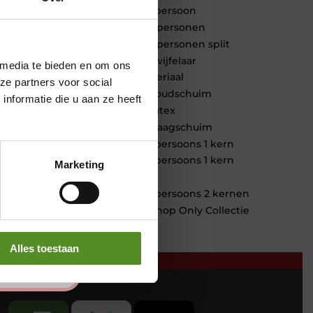
1 persoon
2 personen
2 personen split
Twijfelaar
 media te bieden en om ons
Materiaal
ze partners voor social
Koudschuim
nformatie die u aan ze heeft
Latex
Traagschuim
Tweepersoons 1 kern
Tweepersoons 1 kern
Marketing
product
Tweepersoons 2 kernen
Webshop Only Collectie
Alles toestaan