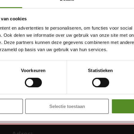
 van cookies
ent en advertenties te personaliseren, om functies voor social
. Ook delen we informatie over uw gebruik van onze site met on
e. Deze partners kunnen deze gegevens combineren met andere i
erzameld op basis van uw gebruik van hun services.
Showroom Breda
Donderdag 12:00 – 17:00
Voorkeuren
Statistieken
Vrijdag 12:00 – 17:00
Zaterdag 12:00 – 17:00
Zondag 12:00 – 17:00
Selectie toestaan
Adres: