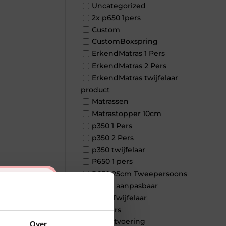
Uncategorized
2x p650 1pers
Custom
CustomBoxspring
ErkendMatras 1 Pers
ErkendMatras 2 Pers
ErkendMatras twijfelaar
product
Matrassen
Matrastopper 10cm
p350 1 Pers
p350 2 Pers
p350 twijfelaar
P650 1 pers
P650 25cm Tweepersoons
×
een kern aanpasbaar
P650 Twijfelaar
Toppers
Maatvoering
Over