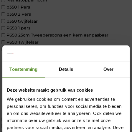
Matrastopper 10cm
p350 1 Pers
p350 2 Pers
p350 twijfelaar
P650 1 pers
P650 25cm Tweepersoons een kern aanpasbaar
P650 Twijfelaar
Toppers
Maatvoering
1 persoon
Toestemming
Details
Over
2 personen
2 personen split
Twijfelaar
Deze website maakt gebruik van cookies
Materiaal
Koudschuim
We gebruiken cookies om content en advertenties te
Latex
personaliseren, om functies voor social media te bieden
×
Traagschuim
en om ons websiteverkeer te analyseren. Ook delen we
Tweepersoons 1 kern
informatie over uw gebruik van onze site met onze
Tweepersoons 1 kern product
partners voor social media, adverteren en analyse. Deze