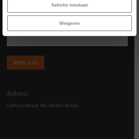
Selectie toestaan
Weigeren
Meer info
Adres:
Catharinatraat 9B, 4811XD Breda