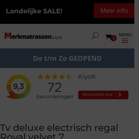
Meer info
Landelijke SALE!
0
Do t/m Zo GEOPEND
Tv deluxe electrisch regal
Royal velvet 7