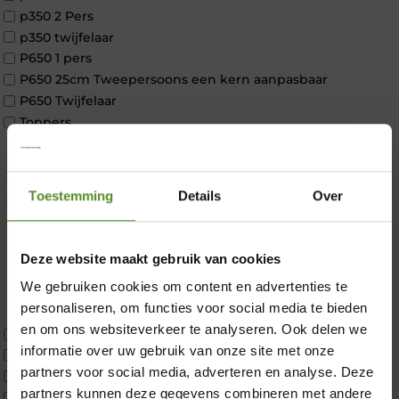
p350 2 Pers
p350 twijfelaar
P650 1 pers
P650 25cm Tweepersoons een kern aanpasbaar
P650 Twijfelaar
Toppers
Maatvoering
1 persoon
2 personen
Toestemming
Details
Over
2 personen split
Twijfelaar
Materiaal
Deze website maakt gebruik van cookies
Koudschuim
We gebruiken cookies om content en advertenties te
Latex
personaliseren, om functies voor social media te bieden
Traagschuim
×
en om ons websiteverkeer te analyseren. Ook delen we
Tweepersoons 1 kern
informatie over uw gebruik van onze site met onze
Tweepersoons 1 kern product
partners voor social media, adverteren en analyse. Deze
Tweepersoons 2 kernen
partners kunnen deze gegevens combineren met andere
Webshop Only Collectie