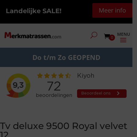
Meer info
Landelijke SALE!
0
Do t/m Zo GEOPEND
Tv deluxe 9500 Royal velvet
12