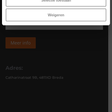
Selectie toestaan
Weigeren
Meer info
Adres:
Catharinatraat 9B, 4811XD Breda