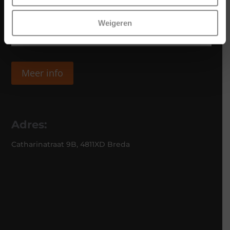
Weigeren
Meer info
Adres:
Catharinatraat 9B, 4811XD Breda