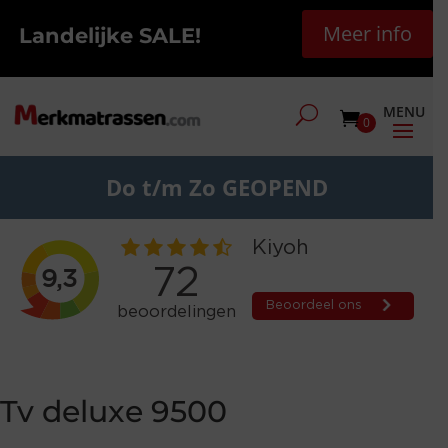
Meer info
Landelijke SALE!
0
Do t/m Zo GEOPEND
Tv deluxe 9500