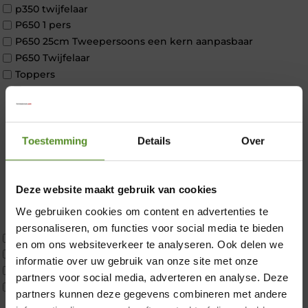
p350 twijfelaar
P650 1 pers
P650 25cm Tweepersoons een kern aanpasbaar
P650 Twijfelaar
Toppers
Maatvoering
1 persoon
2 personen
2 personen split
Toestemming
Details
Over
Twijfelaar
Materiaal
Koudschuim
Deze website maakt gebruik van cookies
Latex
We gebruiken cookies om content en advertenties te
Traagschuim
personaliseren, om functies voor social media te bieden
Tweepersoons 1 kern
×
en om ons websiteverkeer te analyseren. Ook delen we
Tweepersoons 1 kern product
informatie over uw gebruik van onze site met onze
Tweepersoons 2 kernen
partners voor social media, adverteren en analyse. Deze
Webshop Only Collectie
partners kunnen deze gegevens combineren met andere