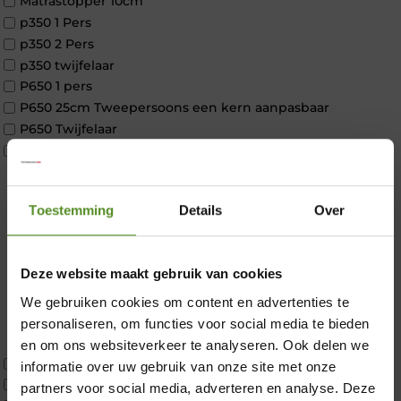
Matrastopper 10cm
p350 1 Pers
p350 2 Pers
p350 twijfelaar
P650 1 pers
P650 25cm Tweepersoons een kern aanpasbaar
P650 Twijfelaar
Toppers
Maatvoering
1 persoon
Toestemming
Details
Over
2 personen
2 personen split
Twijfelaar
Deze website maakt gebruik van cookies
Materiaal
Koudschuim
We gebruiken cookies om content en advertenties te
×
Latex
personaliseren, om functies voor social media te bieden
Traagschuim
en om ons websiteverkeer te analyseren. Ook delen we
Tweepersoons 1 kern
informatie over uw gebruik van onze site met onze
Tweepersoons 1 kern product
partners voor social media, adverteren en analyse. Deze