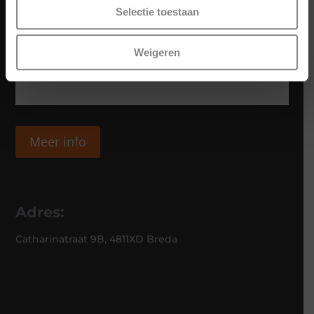
Selectie toestaan
Weigeren
Meer info
Adres:
Catharinatraat 9B, 4811XD Breda