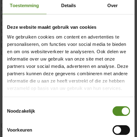
Matrastopper 10cm
Toestemming
Details
Over
p350 1 Pers
p350 2 Pers
p350 twijfelaar
Deze website maakt gebruik van cookies
×
P650 1 pers
We gebruiken cookies om content en advertenties te
P650 25cm Tweepersoons een kern aanpasbaar
personaliseren, om functies voor social media te bieden
P650 Twijfelaar
en om ons websiteverkeer te analyseren. Ook delen we
Toppers
informatie over uw gebruik van onze site met onze
Maatvoering
partners voor social media, adverteren en analyse. Deze
1 persoon
partners kunnen deze gegevens combineren met andere
2 personen
informatie die u aan ze heeft verstrekt of die ze hebben
2 personen split
verzameld op basis van uw gebruik van hun services.
Twijfelaar
Materiaal
Koudschuim
Toestemmingsselectie
Latex
Noodzakelijk
Traagschuim
Tweepersoons 1 kern
Voorkeuren
Tweepersoons 1 kern product