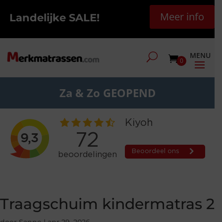
Meer info
Landelijke SALE!
0
Za & Zo GEOPEND
Traagschuim kindermatras 2
door
Sanne
|
apr 29, 2026