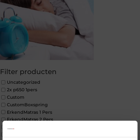
Filter producten
Uncategorized
2x p650 1pers
Custom
CustomBoxspring
ErkendMatras 1 Pers
ErkendMatras 2 Pers
ErkendMatras twijfelaar product
Matrassen