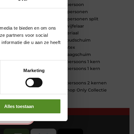
1 persoon
2 personen
2 personen split
Twijfelaar
 media te bieden en om ons
Materiaal
ze partners voor social
Koudschuim
nformatie die u aan ze heeft
Latex
Traagschuim
Tweepersoons 1 kern
Tweepersoons 1 kern
Marketing
product
Tweepersoons 2 kernen
Webshop Only Collectie
Alles toestaan