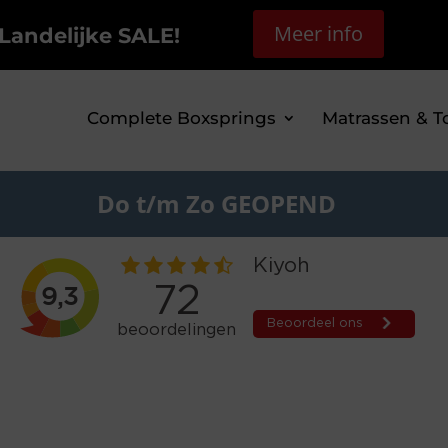
Meer info
Landelijke SALE!
Complete Boxsprings
Matrassen & T
Do t/m Zo GEOPEND