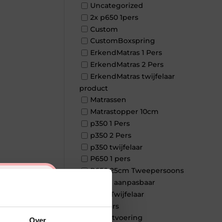
Uncategorized
2x p650 1pers
Custom
CustomBoxspring
ErkendMatras 1 Pers
ErkendMatras 2 Pers
ErkendMatras twijfelaar
product
Matrassen
Matrastopper 10cm
p350 1 Pers
p350 2 Pers
p350 twijfelaar
P650 1 pers
P650 25cm Tweepersoons
×
een kern aanpasbaar
P650 Twijfelaar
Toppers
Maatvoering
Over