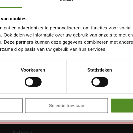
 van cookies
ent en advertenties te personaliseren, om functies voor social
. Ook delen we informatie over uw gebruik van onze site met on
e. Deze partners kunnen deze gegevens combineren met andere i
erzameld op basis van uw gebruik van hun services.
Showroom Breda
Donderdag 12:00 – 17:00
Voorkeuren
Statistieken
Vrijdag 12:00 – 17:00
Zaterdag 12:00 – 17:00
Zondag 12:00 – 17:00
Selectie toestaan
Adres: