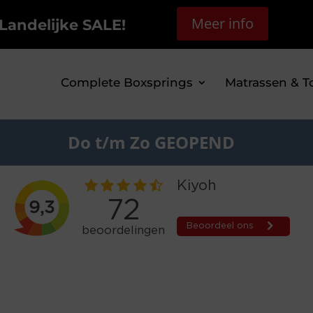
Meer info
Landelijke SALE!
Complete Boxsprings
Matrassen & T
Do t/m Zo GEOPEND