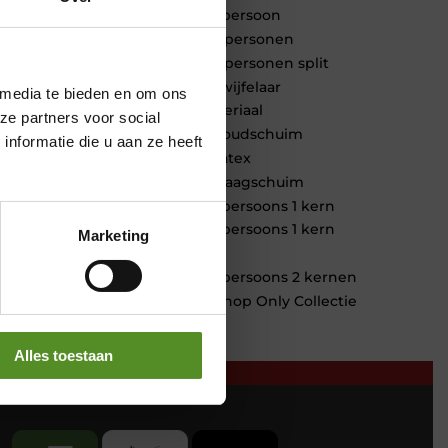
1 persoon
2 personen
2 personen split
Twijfelaar
 media te bieden en om ons
Materiaal
ze partners voor social
Koudschuim
nformatie die u aan ze heeft
Latex
Traagschuim
Tweepersoons 1 kern
Tweepersoons 1 kern
Marketing
product
Tweepersoons 2 kernen
Webshop Only Collectie
Alles toestaan