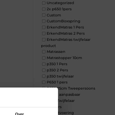
Uncategorized
2x p650 1pers
Custom
CustomBoxspring
ErkendMatras 1 Pers
ErkendMatras 2 Pers
ErkendMatras twijfelaar
product
Matrassen
Matrastopper 10cm
p350 1 Pers
p350 2 Pers
p350 twijfelaar
P650 1 pers
P650 25cm Tweepersoons
×
een kern aanpasbaar
P650 Twijfelaar
Toppers
Maatvoering
Over