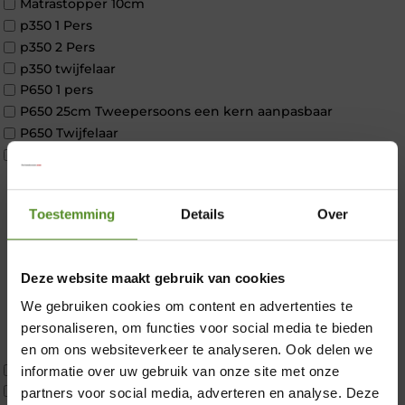
Matrastopper 10cm
p350 1 Pers
p350 2 Pers
p350 twijfelaar
P650 1 pers
P650 25cm Tweepersoons een kern aanpasbaar
P650 Twijfelaar
Toppers
Maatvoering
1 persoon
Toestemming
Details
Over
2 personen
2 personen split
Twijfelaar
Deze website maakt gebruik van cookies
Materiaal
Koudschuim
We gebruiken cookies om content en advertenties te
Latex
personaliseren, om functies voor social media te bieden
×
Traagschuim
en om ons websiteverkeer te analyseren. Ook delen we
Tweepersoons 1 kern
informatie over uw gebruik van onze site met onze
Tweepersoons 1 kern product
partners voor social media, adverteren en analyse. Deze