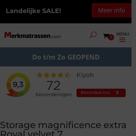
Meer info
Landelijke SALE!
0
Do t/m Zo GEOPEND
Storage magnificence extra
Royal velvet 7