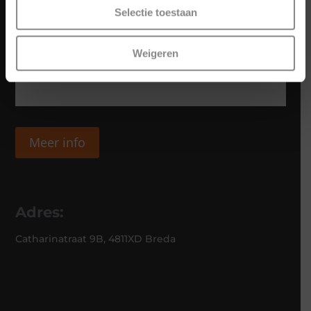
Selectie toestaan
Weigeren
Meer info
Adres:
Catharinatraat 9B, 4811XD Breda