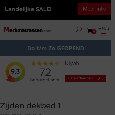
Meer info
Landelijke SALE!
0
Do t/m Zo GEOPEND
Zijden dekbed 1
door
Sanne
|
apr 29, 2026