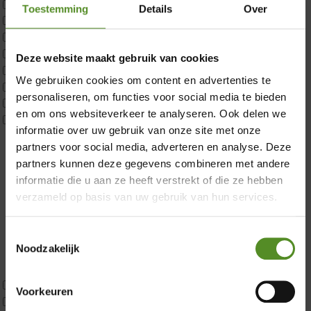
Matrastopper 10cm
Toestemming
Details
Over
p350 1 Pers
p350 2 Pers
×
p350 twijfelaar
Deze website maakt gebruik van cookies
P650 1 pers
We gebruiken cookies om content en advertenties te
P650 25cm Tweepersoons een kern aanpasbaar
personaliseren, om functies voor social media te bieden
P650 Twijfelaar
en om ons websiteverkeer te analyseren. Ook delen we
Toppers
informatie over uw gebruik van onze site met onze
Maatvoering
partners voor social media, adverteren en analyse. Deze
1 persoon
partners kunnen deze gegevens combineren met andere
2 personen
informatie die u aan ze heeft verstrekt of die ze hebben
2 personen split
verzameld op basis van uw gebruik van hun services.
Twijfelaar
Materiaal
Toestemmingsselectie
Koudschuim
Noodzakelijk
Latex
Traagschuim
Tweepersoons 1 kern
Voorkeuren
Showroom Breda
Tweepersoons 1 kern product