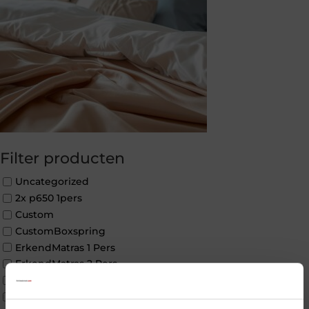
Filter producten
Uncategorized
2x p650 1pers
Custom
CustomBoxspring
ErkendMatras 1 Pers
ErkendMatras 2 Pers
ErkendMatras twijfelaar product
Matrassen