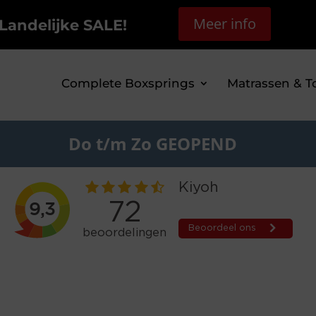
Meer info
Landelijke SALE!
Complete Boxsprings
Matrassen & T
Do t/m Zo GEOPEND