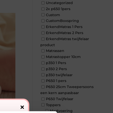
Uncategorized
2x p650 1pers
Custom
CustomBoxspring
ErkendMatras 1 Pers
ErkendMatras 2 Pers
ErkendMatras twijfelaar
product
Matrassen
Matrastopper 10cm
p350 1 Pers
p350 2 Pers
p350 twijfelaar
P650 1 pers
P650 25cm Tweepersoons
een kern aanpasbaar
P650 Twijfelaar
×
Toppers
Maatvoering