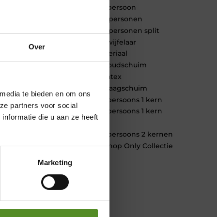
1 persoon
2 personen
2 personen split
Twijfelaar
Over
Materiaal
Koudschuim
Latex
Traagschuim
 media te bieden en om ons
Tweepersoons 1 kern
ze partners voor social
Tweepersoons 1 kern
nformatie die u aan ze heeft
product
Tweepersoons 2 kernen
Webshop Only Collectie
Marketing