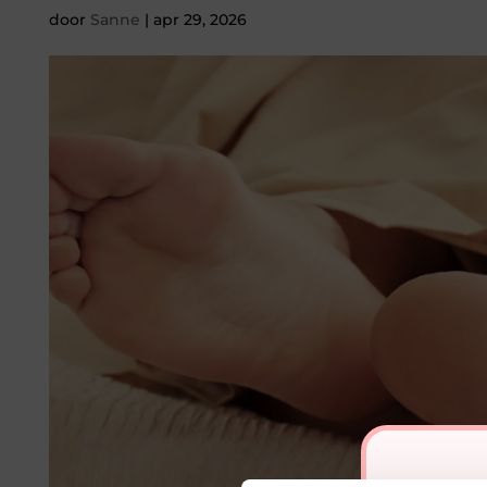
door
Sanne
|
apr 29, 2026