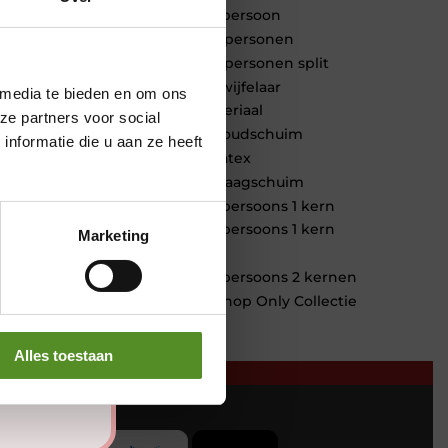
1 persoon
2 personen
2 personen split
Twijfelaar
 media te bieden en om ons
Materiaal
ze partners voor social
Koudschuim
nformatie die u aan ze heeft
Latex
Traagschuim
Tweepersoons 1 kern
Tweepersoons 1 kern
Marketing
product
Tweepersoons 2 kernen
Webshop Only Collectie
Alles toestaan