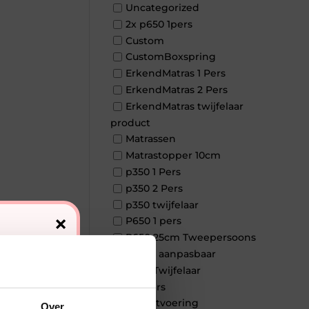
Uncategorized
2x p650 1pers
Custom
CustomBoxspring
ErkendMatras 1 Pers
ErkendMatras 2 Pers
ErkendMatras twijfelaar
product
Matrassen
Matrastopper 10cm
p350 1 Pers
p350 2 Pers
p350 twijfelaar
×
P650 1 pers
P650 25cm Tweepersoons
een kern aanpasbaar
P650 Twijfelaar
Toppers
Maatvoering
Over