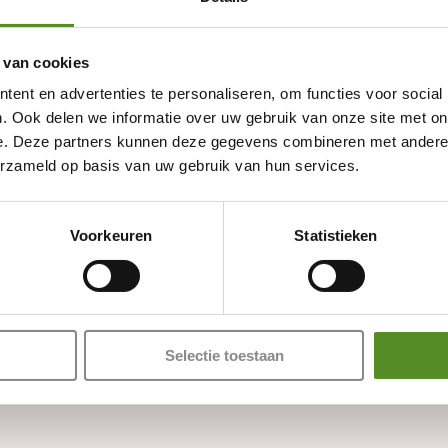
 van cookies
ent en advertenties te personaliseren, om functies voor social
. Ook delen we informatie over uw gebruik van onze site met on
e. Deze partners kunnen deze gegevens combineren met andere i
erzameld op basis van uw gebruik van hun services.
Showroom Breda
Voorkeuren
Statistieken
Donderdag 12:00 – 17:00
Vrijdag 12:00 – 17:00
Zaterdag 12:00 – 17:00
Zondag 12:00 – 17:00
Selectie toestaan
Adres: