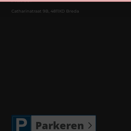
Catharinatraat 9B, 4811XD Breda
Parkeren