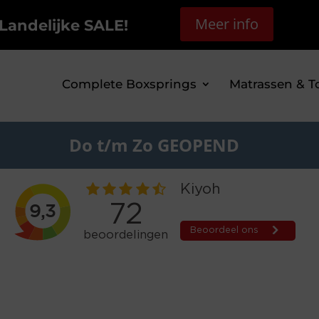
Meer info
Landelijke SALE!
Complete Boxsprings
Matrassen & T
Do t/m Zo GEOPEND