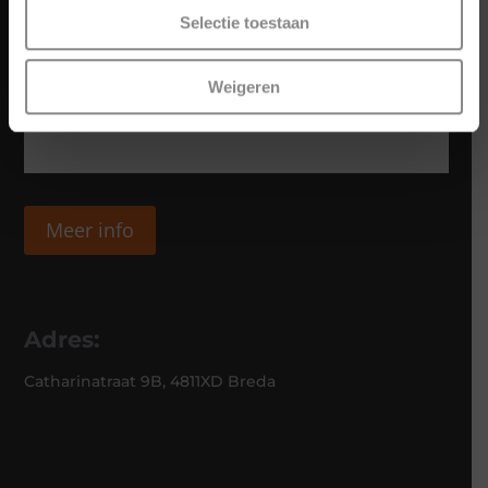
Selectie toestaan
Weigeren
Meer info
Adres:
Catharinatraat 9B, 4811XD Breda