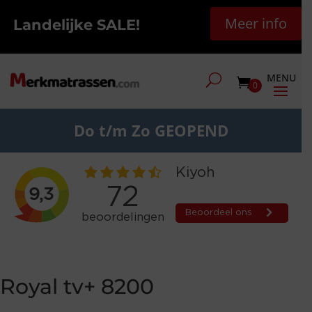
Meer info
Landelijke SALE!
0
Do t/m Zo GEOPEND
Royal tv+ 8200