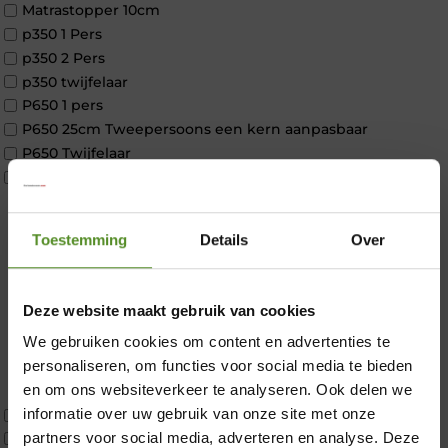
Matrastopper 10cm
p350 1 Pers
p350 2 Pers
p350 twijfelaar
P650 1 pers
P650 25cm Tweepersoons een kern aanpasbaar
P650 Twijfelaar
Toppers
Maatvoering
1 persoon
Toestemming
Details
Over
2 personen
2 personen split
Twijfelaar
Deze website maakt gebruik van cookies
Materiaal
We gebruiken cookies om content en advertenties te
Koudschuim
×
personaliseren, om functies voor social media te bieden
Latex
en om ons websiteverkeer te analyseren. Ook delen we
Traagschuim
informatie over uw gebruik van onze site met onze
Tweepersoons 1 kern
partners voor social media, adverteren en analyse. Deze
Tweepersoons 1 kern product