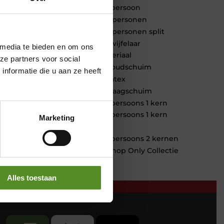
1 persoon
2 personen
2 personen split
Twijfelaar
 media te bieden en om ons
Materiaal
ze partners voor social
Koudschuim
nformatie die u aan ze heeft
Latex
Traagschuim
Tweepersoons 1 kern
Tweepersoons 1 kern
Marketing
product
Tweepersoons 2 kernen
Webshop Only Collectie
Alles toestaan