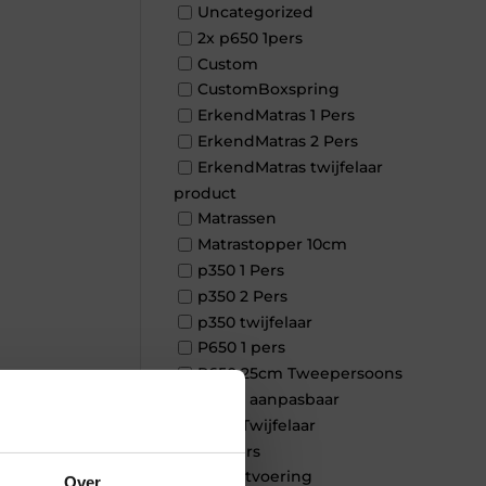
Uncategorized
2x p650 1pers
Custom
CustomBoxspring
ErkendMatras 1 Pers
ErkendMatras 2 Pers
ErkendMatras twijfelaar
product
Matrassen
Matrastopper 10cm
p350 1 Pers
p350 2 Pers
p350 twijfelaar
P650 1 pers
P650 25cm Tweepersoons
×
een kern aanpasbaar
P650 Twijfelaar
Toppers
Maatvoering
Over