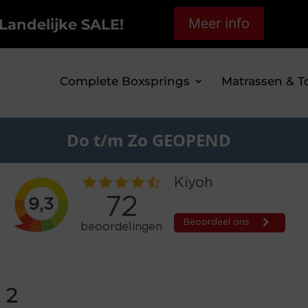
Meer info
Landelijke SALE!
Complete Boxsprings
Matrassen & T
Do t/m Zo GEOPEND
 2