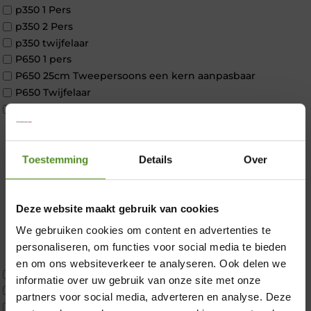
p350 1 Pers
p350 2 Pers
p350 twijfelaar
P650 1 pers
P650 25cm Tweepersoons een kern aanpasbaar
P650 Twijfelaar
Toppers
Maatvoering
1 persoon
2 personen
Toestemming
Details
Over
2 personen split
Twijfelaar
Materiaal
Deze website maakt gebruik van cookies
Koudschuim
We gebruiken cookies om content en advertenties te
Latex
×
personaliseren, om functies voor social media te bieden
Traagschuim
en om ons websiteverkeer te analyseren. Ook delen we
Tweepersoons 1 kern
informatie over uw gebruik van onze site met onze
Tweepersoons 1 kern product
partners voor social media, adverteren en analyse. Deze
Tweepersoons 2 kernen