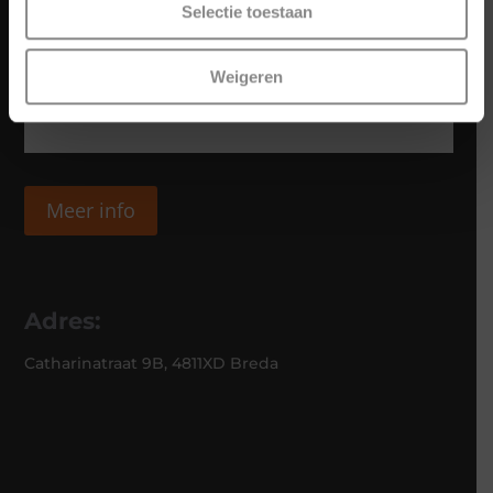
Selectie toestaan
Weigeren
Meer info
Adres:
Catharinatraat 9B, 4811XD Breda