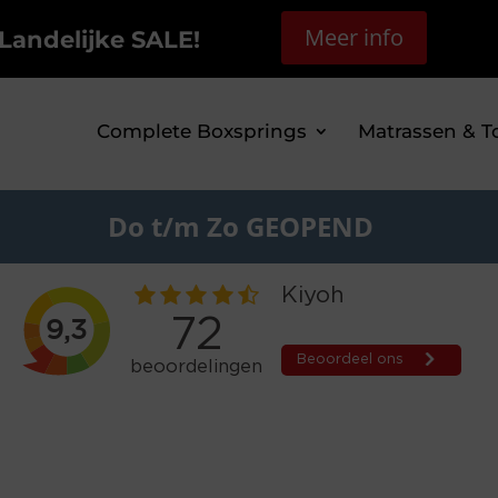
Meer info
Landelijke SALE!
Complete Boxsprings
Matrassen & T
Do t/m Zo GEOPEND