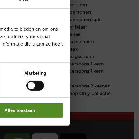
1 persoon
2 personen
2 personen split
Twijfelaar
 media te bieden en om ons
Materiaal
ze partners voor social
Koudschuim
nformatie die u aan ze heeft
Latex
Traagschuim
Tweepersoons 1 kern
Tweepersoons 1 kern
Marketing
product
Tweepersoons 2 kernen
Webshop Only Collectie
Alles toestaan