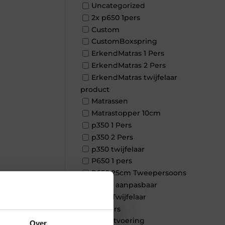
Uncategorized
2x p650 1pers
Custom
CustomBoxspring
ErkendMatras 1 Pers
ErkendMatras 2 Pers
ErkendMatras twijfelaar
product
Matrassen
Matrastopper 10cm
p350 1 Pers
p350 2 Pers
p350 twijfelaar
P650 1 pers
P650 25cm Tweepersoons
×
een kern aanpasbaar
P650 Twijfelaar
Toppers
Maatvoering
Over