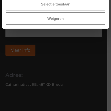
Selectie toestaan
Weigeren
Meer info
Adres:
Catharinatraat 9B, 4811XD Breda