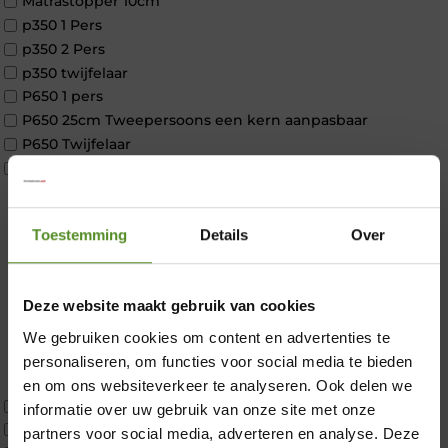
Matrastopper 10cm
p350 1 Pers
p350 2 Pers
p350 twijfelaar
P650 1 pers
P650 25cm Tweepersoons een kern aanpasbaar
P650 Twijfelaar
Toppers
Maatvoering
1 persoon
Toestemming
Details
Over
2 personen
2 personen split
Twijfelaar
Deze website maakt gebruik van cookies
Materiaal
Koudschuim
We gebruiken cookies om content en advertenties te
×
Latex
personaliseren, om functies voor social media te bieden
Traagschuim
en om ons websiteverkeer te analyseren. Ook delen we
Tweepersoons 1 kern
informatie over uw gebruik van onze site met onze
Tweepersoons 1 kern product
partners voor social media, adverteren en analyse. Deze