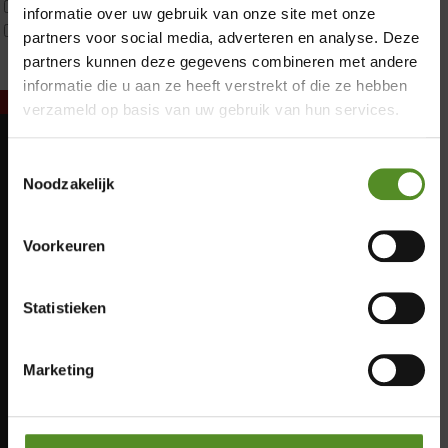
Tweepersoons 2 kernen
informatie over uw gebruik van onze site met onze
Webshop Only Collectie
partners voor social media, adverteren en analyse. Deze
partners kunnen deze gegevens combineren met andere
informatie die u aan ze heeft verstrekt of die ze hebben
verzameld op basis van uw gebruik van hun services.
Toestemmingsselectie
Openingstijden:
Noodzakelijk
Showroom Breda
Maandag: Op afspraak 08:00 - 22:00
Dinsdag: Op afspraak 08:00 - 22:00
Voorkeuren
Zaterdag: 12:00 – 17:00
Woensdag: Op afsrpaak 08:00 - 22:00
Donderdag: Op afspraak 08:00 - 22:00
Zondag: 12:00 – 17:00
Statistieken
Vrijdag: Op afspraak 08:00 - 22:00
Doordeweeks op afspraak
Zaterdag: 12:00 - 17:00
Marketing
Zondag: 12:00 – 17:00
Telefoon: +31 085 0647857
WhatApp: +31 085 0647857