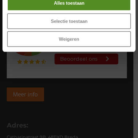
Alles toestaan
Selectie toestaan
Weigeren
Meer info
Adres:
Catharinatraat 9B, 4811XD Breda