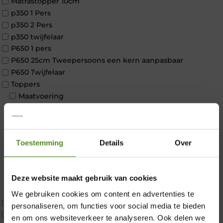
Matrastopper 10cm
p350 1 Pers
p350 2 Pers
p350 twijfelaar
P650 1 pers
P650 25cm Tweepersoons een kern aanpasbaar
P650 Twijfelaar
Toppers
Maatvoering
1 persoon
2 personen
2 personen split
Toestemming
Details
Over
Twijfelaar
Materiaal
Koudschuim
Deze website maakt gebruik van cookies
Latex
Traagschuim
We gebruiken cookies om content en advertenties te
Tweepersoons 1 kern
×
personaliseren, om functies voor social media te bieden
Tweepersoons 1 kern product
en om ons websiteverkeer te analyseren. Ook delen we