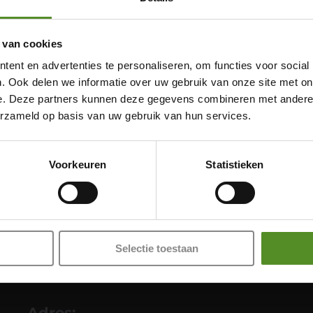
 van cookies
ent en advertenties te personaliseren, om functies voor social
. Ook delen we informatie over uw gebruik van onze site met on
e. Deze partners kunnen deze gegevens combineren met andere i
Showroom Breda
erzameld op basis van uw gebruik van hun services.
Donderdag 12:00 – 17:00
Vrijdag 12:00 – 17:00
Voorkeuren
Statistieken
Zaterdag 12:00 – 17:00
Zondag 12:00 – 17:00
Selectie toestaan
Adres: