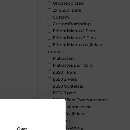
Uncategorized
2x p650 1pers
Custom
CustomBoxspring
ErkendMatras 1 Pers
ErkendMatras 2 Pers
ErkendMatras twijfelaar
product
Matrassen
Matrastopper 10cm
p350 1 Pers
p350 2 Pers
p350 twijfelaar
P650 1 pers
P650 25cm Tweepersoons
een kern aanpasbaar
×
P650 Twijfelaar
Toppers
Maatvoering
Over