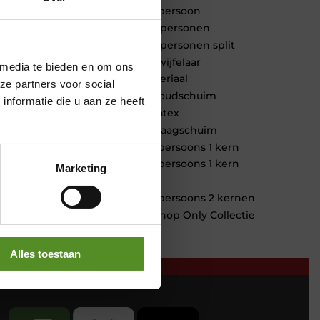
1 persoon
2 personen
2 personen split
Twijfelaar
 media te bieden en om ons
Materiaal
ze partners voor social
Koudschuim
nformatie die u aan ze heeft
Latex
Traagschuim
Tweepersoons 1 kern
Tweepersoons 1 kern
Marketing
product
Tweepersoons 2 kernen
Webshop Only Collectie
Alles toestaan