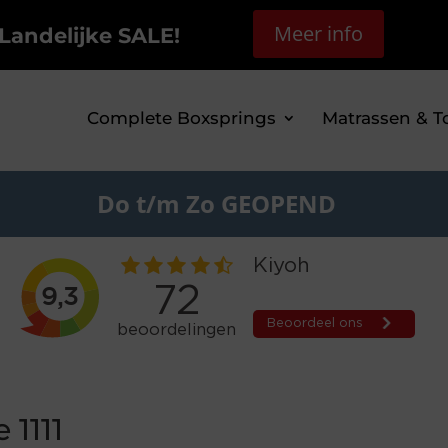
Meer info
Landelijke SALE!
Complete Boxsprings
Matrassen & T
Do t/m Zo GEOPEND
 1111