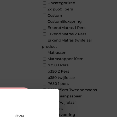
Uncategorized
2x p650 1pers
Custom
CustomBoxspring
ErkendMatras 1 Pers
ErkendMatras 2 Pers
ErkendMatras twijfelaar
product
Matrassen
Matrastopper 10cm
p350 1 Pers
p350 2 Pers
p350 twijfelaar
P650 1 pers
P650 25cm Tweepersoons
×
een kern aanpasbaar
P650 Twijfelaar
Toppers
Maatvoering
Over