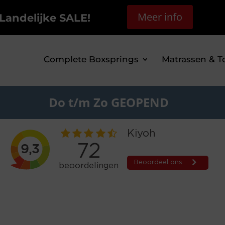
Meer info
Landelijke SALE!
Complete Boxsprings
Matrassen & T
Do t/m Zo GEOPEND