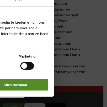
1 persoon
2 personen
2 personen split
Twijfelaar
 media te bieden en om ons
Materiaal
ze partners voor social
Koudschuim
nformatie die u aan ze heeft
Latex
Traagschuim
Tweepersoons 1 kern
Tweepersoons 1 kern
Marketing
product
Tweepersoons 2 kernen
Webshop Only Collectie
Alles toestaan