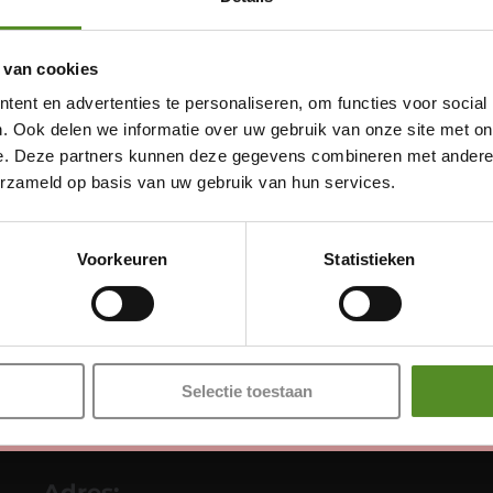
 van cookies
ent en advertenties te personaliseren, om functies voor social
. Ook delen we informatie over uw gebruik van onze site met on
e. Deze partners kunnen deze gegevens combineren met andere i
erzameld op basis van uw gebruik van hun services.
Showroom Breda
Donderdag 12:00 – 17:00
Voorkeuren
Statistieken
Vrijdag 12:00 – 17:00
Zaterdag 12:00 – 17:00
Zondag 12:00 – 17:00
Selectie toestaan
Adres: