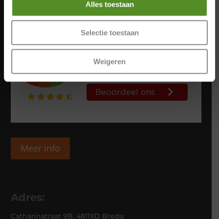
Alles toestaan
Selectie toestaan
Weigeren
Meer info
Adres:
Catharinatraat 9B, 4811XD Breda