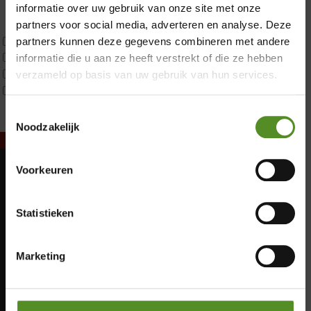
Latex
informatie over uw gebruik van onze site met onze
Traagschuim
partners voor social media, adverteren en analyse. Deze
Tweepersoons 1 kern
partners kunnen deze gegevens combineren met andere
Tweepersoons 1 kern product
informatie die u aan ze heeft verstrekt of die ze hebben
Tweepersoons 2 kernen
verzameld op basis van uw gebruik van hun services.
Webshop Only Collectie
Toestemmingsselectie
Noodzakelijk
Voorkeuren
Showroom Breda
Maandag: Gesloten
Dinsdag: Gesloten
Donderdag 12:00 – 17:00
Statistieken
Woensdag: Gesloten
Vrijdag 12:00 – 17:00
Donderdag: 12:00 – 17:00
Zaterdag 12:00 – 17:00
Vrijdag: 12:00 – 17:00
Marketing
Zaterdag: 12:00 – 17:00
Zondag 12:00 – 17:00
Zondag: 12:00 – 17:00