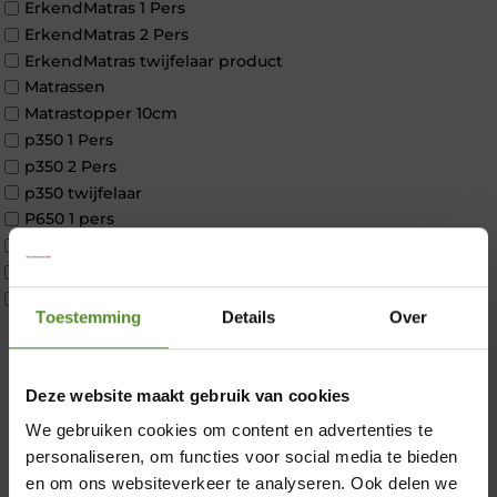
ErkendMatras 1 Pers
ErkendMatras 2 Pers
ErkendMatras twijfelaar product
Matrassen
Matrastopper 10cm
p350 1 Pers
p350 2 Pers
p350 twijfelaar
P650 1 pers
P650 25cm Tweepersoons een kern aanpasbaar
P650 Twijfelaar
Toppers
Toestemming
Details
Over
Maatvoering
1 persoon
2 personen
×
Deze website maakt gebruik van cookies
2 personen split
Twijfelaar
We gebruiken cookies om content en advertenties te
Materiaal
personaliseren, om functies voor social media te bieden
Koudschuim
en om ons websiteverkeer te analyseren. Ook delen we